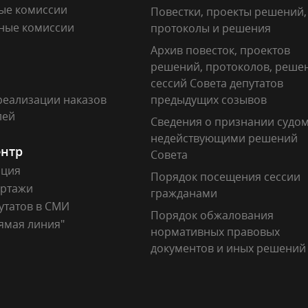
ые комиссии
Повестки, проекты решений,
ные комиссии
протоколы и решения
Архив повесток, проектов
решений, протоколов, реше
сессий Совета депутатов
реализации наказов
предыдущих созывов
лей
Сведения о признании судо
недействующими решений
ентр
Совета
ация
Порядок посещения сессии
ртажи
гражданами
утатов в СМИ
Порядок обжалования
ямая линия"
нормативных правовых
документов и иных решений