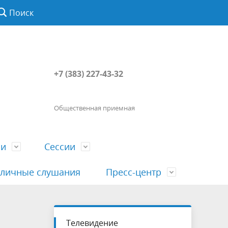
Поиск
+7 (383) 227-43-32
Общественная приемная
ии
Сессии
личные слушания
Пресс-центр
История
Порядок посещения сессии
Сведения о доходах, расходах, об
Наша "Прямая линия"
Телевидение
вета
гражданами
имуществе, обязательствах