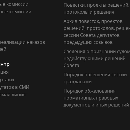
ые комиссии
Повестки, проекты решений,
ные комиссии
протоколы и решения
Архив повесток, проектов
решений, протоколов, реше
сессий Совета депутатов
реализации наказов
предыдущих созывов
лей
Сведения о признании судо
недействующими решений
ентр
Совета
ация
Порядок посещения сессии
ртажи
гражданами
утатов в СМИ
Порядок обжалования
ямая линия"
нормативных правовых
документов и иных решений