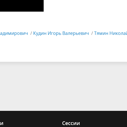
ладимирович
/
Кудин Игорь Валерьевич
/
Тямин Никола
ии
Сессии