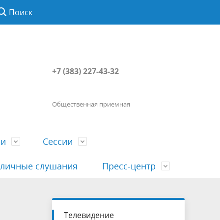
Поиск
+7 (383) 227-43-32
Общественная приемная
ии
Сессии
личные слушания
Пресс-центр
История
Порядок посещения сессии
Сведения о доходах, расходах, об
Наша "Прямая линия"
Телевидение
вета
гражданами
имуществе, обязательствах