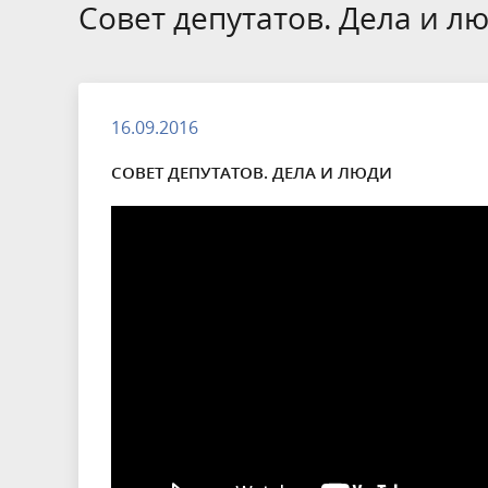
Избирательные округа
Контакты
Структур
Совет депутатов. Дела и л
депутат
Отчет о работе
Информа
Комиссия по вопросам
Обратная
муниципальной службы
фактах 
16.09.2016
СОВЕТ ДЕПУТАТОВ. ДЕЛА И ЛЮДИ