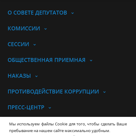
О СОВЕТЕ ДЕПУТАТОВ
КОМИССИИ
СЕССИИ
ОБЩЕСТВЕННАЯ ПРИЕМНАЯ
НАКАЗЫ
ПРОТИВОДЕЙСТВИЕ КОРРУПЦИИ
ПРЕСС-ЦЕНТР
© Совет депутатов города
Мы используем файлы Cookie для того, чтобы сделать Ваше
Новосибирска
Контакты
Карта сайта
пребывание на нашем сайте максимально удобным.