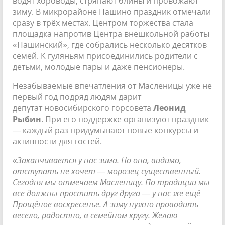
водят хороводы, стряпают блины и провожают
зиму. В микрорайоне Пашино праздник отмечали
сразу в трёх местах. Центром торжества стала
площадка напротив Центра внешкольной работы
«Пашинский», где собрались несколько десятков
семей. К гуляньям присоединились родители с
детьми, молодые пары и даже пенсионеры.
Незабываемые впечатления от Масленицы уже не
первый год подряд людям дарит
депутат новосибирского горсовета
Леонид
Рыбин
. При его поддержке организуют праздник
— каждый раз придумывают новые конкурсы и
активности для гостей.
«Заканчивается у нас зима. Но она, видимо,
отступать не хочет — морозец существенный.
Сегодня мы отмечаем Масленицу. По традиции мы
все должны простить друг друга — у нас же ещё
Прощёное воскресенье. А зиму нужно проводить
весело, радостно, в семейном кругу. Желаю