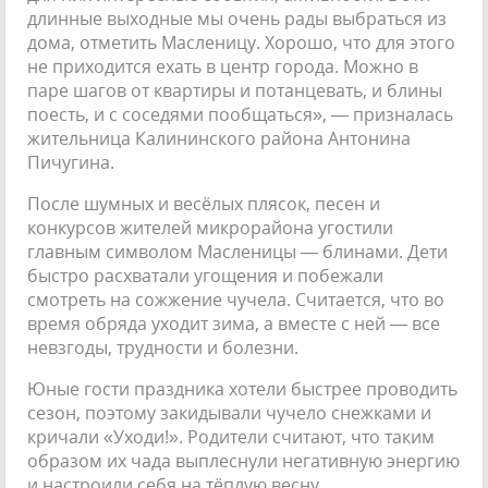
длинные выходные мы очень рады выбраться из
дома, отметить Масленицу. Хорошо, что для этого
не приходится ехать в центр города. Можно в
паре шагов от квартиры и потанцевать, и блины
поесть, и с соседями пообщаться», — призналась
жительница Калининского района Антонина
Пичугина.
После шумных и весёлых плясок, песен и
конкурсов жителей микрорайона угостили
главным символом Масленицы — блинами. Дети
быстро расхватали угощения и побежали
смотреть на сожжение чучела. Считается, что во
время обряда уходит зима, а вместе с ней — все
невзгоды, трудности и болезни.
Юные гости праздника хотели быстрее проводить
сезон, поэтому закидывали чучело снежками и
кричали «Уходи!». Родители считают, что таким
образом их чада выплеснули негативную энергию
и настроили себя на тёплую весну.