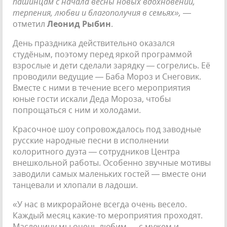
пашинцам с начала весны новых вдохновений,
терпения, любви и благополучия в семьях»,
—
отметил
Леонид Рыбин
.
День праздника действительно оказался
студёным, поэтому перед яркой программой
взрослые и дети сделали зарядку — согрелись. Её
проводили ведущие — Баба Мороз и Снеговик.
Вместе с ними в течение всего мероприятия
юные гости искали Деда Мороза, чтобы
попрощаться с ним и холодами.
Красочное шоу сопровождалось под заводные
русские народные песни в исполнении
колоритного дуэта — сотрудников Центра
внешкольной работы. Особенно звучные мотивы
заводили самых маленьких гостей — вместе они
танцевали и хлопали в ладоши.
«У нас в микрорайоне всегда очень весело.
Каждый месяц какие-то мероприятия проходят.
Масленицу мы очень любим — с мужем и