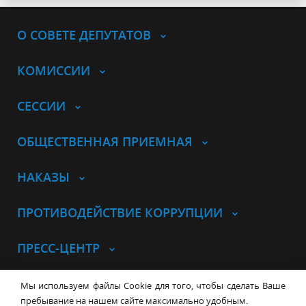
О СОВЕТЕ ДЕПУТАТОВ
КОМИССИИ
СЕССИИ
ОБЩЕСТВЕННАЯ ПРИЕМНАЯ
НАКАЗЫ
ПРОТИВОДЕЙСТВИЕ КОРРУПЦИИ
ПРЕСС-ЦЕНТР
© Совет депутатов города
Мы используем файлы Cookie для того, чтобы сделать Ваше
Новосибирска
Контакты
Карта сайта
пребывание на нашем сайте максимально удобным.