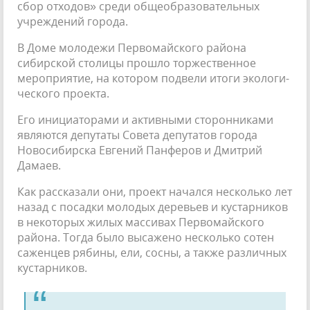
сбор отходов» среди общеобразовательных
учреждений города.
В Доме молодежи Первомайско­го района
сибирской столицы про­шло торжественное
мероприятие, на котором подвели итоги экологи­
ческого проекта.
Его инициаторами и активными сторонниками
являются депутаты Совета депутатов города
Новоси­бирска Евгений Панферов и Дмит­рий
Дамаев.
Как рассказали они, проект на­чался несколько лет
назад с посадки молодых деревьев и кустарников
в некоторых жилых массивах Перво­майского
района. Тогда было вы­сажено несколько сотен
саженцев рябины, ели, сосны, а также различ­ных
кустарников.