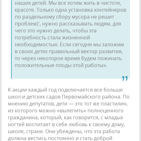
наших детей. Мы все хо­тим жить в чистоте,
красоте. Только одна установка контейнеров
по раз­дельному сбору мусора не решит
проблем)', нужно рассказывать лю­дям, для
чего это нужно делать, что­бы эта
потребность стала жизнен­ной
необходимостью. Если сегодня мы заложим
в своих детях правиль­ный вектор развития,
то через не­которое время будем пожинать
по­ложительные плоды этой работы».
К акции каждый год подклю­чается все больше
школ и детских садов Первомайского района. По
мнению депутатов, дети — это тот же пластилин,
из которого можно «вылепить» полноценного
граж­данина, который, как говорится, с младых
ногтей воспитает в себе любовь к своему дому,
школе, стра­не. Они убеждены, что эта работа
должна вестись постоянно и стать доброй