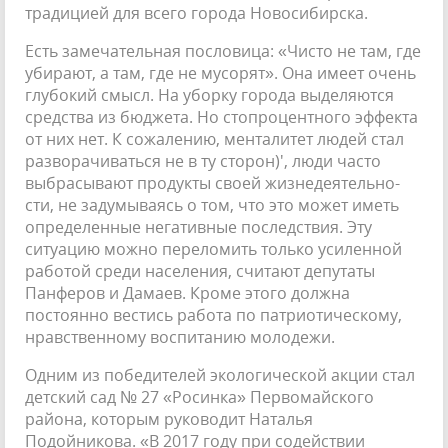
традицией для всего города Новосибирска.
Есть замечательная пословица: «Чисто не там, где
убирают, а там, где не мусорят». Она имеет очень
глубокий смысл. На уборку города выделяются
средства из бюджета. Но стопроцентного эффекта
от них нет. К сожалению, менталитет людей стал
разворачиваться не в ту сторон)', люди часто
выбрасывают продукты своей жизнедеятельно­
сти, не задумываясь о том, что это может иметь
определенные нега­тивные последствия. Эту
ситуацию можно переломить только усилен­ной
работой среди населения, счи­тают депутаты
Панферов и Дамаев. Кроме этого должна
постоянно ве­стись работа по патриотическому,
нравственному воспитанию моло­дежи.
Одним из победителей эколо­гической акции стал
детский сад № 27 «Росинка» Первомайского
района, которым руководит Ната­лья
Подойникова. «В 2017 году при содействии