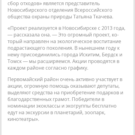
сбор отходов» явля­ется представитель
Новосибирского отделения Всероссийского
общества охраны природы Татьяна Ткачева.
«Проект реализуется в Ново­сибирске с 2013 года,
— рассказала она. — Это огромный проект, ко­
торый направлен на экологическое воспитание
подрастающего по­коления. В нынешнем году к
нему присоединились города Искитим, Бердск и
Томск — мы расширяемся. Акции проводятся в
каждом районе согласно графику.
Первомайский район очень ак­тивно участвует в
акции, огромную помощь оказывают депутаты,
выде­ляют средства на приобретение по­дарков и
благодарственных грамот. Победители в
номинации экоклас­сы и экогруппы бесплатно
едут на экскурсии в планетарий, зоопарк,
кинотеатры».