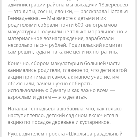
администрации райо­на мы высадили 18 деревьев
— это липы, сосны, елочки, — рассказала Наталья
Геннадьевна. — Мы вместе с детьми и их
родителями собрали почти 600 килограммов
макулату­ры. Получили не только моральное, но и
материальное вознаграждение, заработали
несколько тысяч рублей. Родительский комитет
сам решит, куда и на какие цели их потратить.
Конечно, сбором макулатуры в большей части
занимались роди­тели, главное то, что дети в этой
акции принимали самое активное участие, им
объяснили, зачем нуж­но собирать
использованную бума­гу и как важно всем —
взрослым и детям — это делать».
Наталья Геннадьевна добавила, что, как только
наступит тепло, дет­ский сад сном включится в
акцию по посадке деревьев и кустарников.
Руководителем проекта «Школы за раздельный