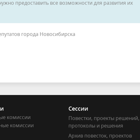
нужно предоставить все возможности для развития их
депутатов города Новосибирска
ии
Сессии
ые комиссии
Повестки, проекты решений,
ные комиссии
протоколы и решения
Архив повесток, проектов