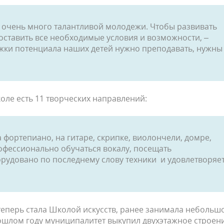
с очень много талантливой молодежи. Чтобы развивать
оставить все необходимые условия и возможности, –
ржки потенциала наших детей нужно преподавать, нужны
ле есть 11 творческих направлений:
а фортепиано, на гитаре, скрипке, виолончели, домре,
профессионально обучаться вокалу, посещать
орудовано по последнему слову техники и удовлетворяе
теперь стала Школой искусств, ранее занимала небольш
рошлом году муниципалитет выкупил двухэтажное строен