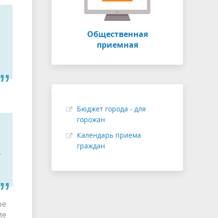
Общественная
приемная
Бюджет города - для
горожан
Календарь приема
граждан
т
ое
ие