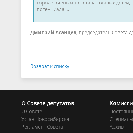
городе очень много талантливых детей, 
потенциала »
Дмитрий Асанцев
, председатель Совета 
Возврат к списку
О Совете депутатов
Комисс
О Совете
Постоянн
Устав Новосибирска
Специаль
Регламент Совета
Архив