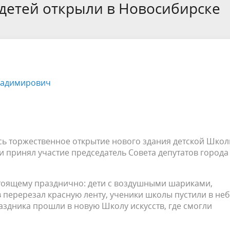
а
Аппарат Совета депутатов
 детей открыли в Новосибирске
ов предыдущих созывов
Порядок обжалования норма
ция о проверках
Контакты
 связь для сообщений о
правовых документов и иных
Сведения об использовании 
коррупции
решений
выделяемых бюджетных сред
ладимирович
сь торжественное открытие нового здания детской Шко
тии принял участие председатель Совета депутатов города
стоящему празднично: дети с воздушными шариками,
в
перерезал красную ленту, ученики школы пустили в не
здника прошли в новую Школу искусств, где смогли