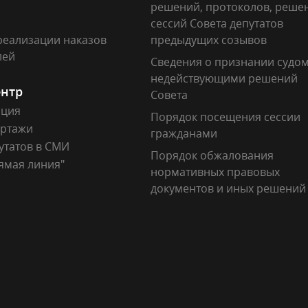
решений, протоколов, реше
сессий Совета депутатов
реализации наказов
предыдущих созывов
лей
Сведения о признании судо
недействующими решений
ентр
Совета
ация
Порядок посещения сессии
ртажи
гражданами
утатов в СМИ
Порядок обжалования
ямая линия"
нормативных правовых
документов и иных решений