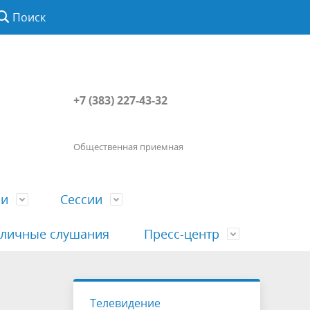
Поиск
+7 (383) 227-43-32
Общественная приемная
ии
Сессии
личные слушания
Пресс-центр
История
Порядок посещения сессии
Сведения о доходах, расходах, об
Наша "Прямая линия"
Телевидение
вета
гражданами
имуществе, обязательствах