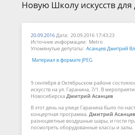
Избирательные округа
Контакты
Структур
Новую Школу искусств для
депутат
Отчет о работе
Информа
Комиссия по вопросам
Обратная
муниципальной службы
фактах 
20.09.2016
Дата: 20.09.2016 17:43:23
Источник информации: Metro
Упомянутые депутаты:
Асанцев Дмитрий В
Материал в формате JPEG
9 сентября в Октябрьском районе состояло
искусств на ул. Гаранина, 7/1. В мероприя
Новосибирска
Дмитрий Асанцев
В этот день на улице Гаранина было по-на
концертная программа.
Дмитрий Асанце
разноцветные воздушные шары, и гости пра
посмотреть оборудованные классы и залы.