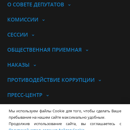
О СОВЕТЕ ДЕПУТАТОВ
КОМИССИИ
СЕССИИ
ОБЩЕСТВЕННАЯ ПРИЕМНАЯ
НАКАЗЫ
ПРОТИВОДЕЙСТВИЕ КОРРУПЦИИ
ПРЕСС-ЦЕНТР
© Совет депутатов города
Мы используем файлы Cookie для того, чтобы сделать Ваше
Новосибирска
Контакты
Карта сайта
пребывание на нашем сайте максимально удобным.
Продолжив использование сайта, вы соглашаетесь с
630099, г. Новосибирск, Красный