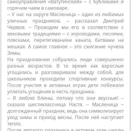
самоуправления «Ватутинский» – с бубликами и
горячим чаем в самоваре.
– У нас на округе Масленица – один из любимых
уличных праздников, – рассказал Дмитрий
Червов. – Проводим мы его в соответствии с
вековыми традициями – с хороводами, песнями,
плясками, перетягиванием каната, битвами на
мешках. А самое главное – это сжигание чучела
Зимы.
На праздновании собрались люди совершенно
разных возрастов. В то время как взрослые
угощались и разговаривали между собой, для
школьников проходили спортивные конкурсы.
После участия в активных играх дети побежали
уплетать угощения в честь праздника.
– Я люблю блины, потому что они вкусные! –
сказала шестиклассница Настя. – Масленица –
долгожданный праздник, ведь она символизирует
уход зимы и приход весны. После неё наступает
тепло.
После детского праздника в актовом зале школы