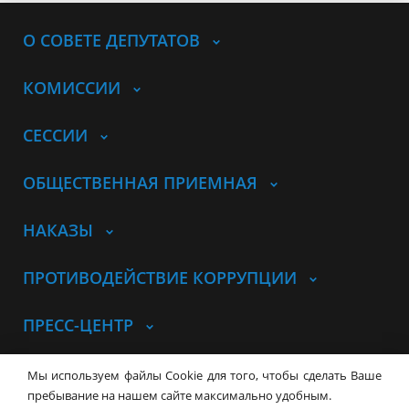
О СОВЕТЕ ДЕПУТАТОВ
КОМИССИИ
СЕССИИ
ОБЩЕСТВЕННАЯ ПРИЕМНАЯ
НАКАЗЫ
ПРОТИВОДЕЙСТВИЕ КОРРУПЦИИ
ПРЕСС-ЦЕНТР
© Совет депутатов города
Мы используем файлы Cookie для того, чтобы сделать Ваше
Новосибирска
Контакты
Карта сайта
пребывание на нашем сайте максимально удобным.