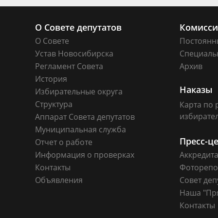
О Совете депутатов
Комисс
О Совете
Постоянн
Устав Новосибирска
Специаль
Регламент Совета
Архив
История
Наказы
Избирательные округа
Структура
Карта по 
избирате
Аппарат Совета депутатов
Муниципальная служба
Пресс-ц
Отчет о работе
Информация о проверках
Аккредит
Контакты
Фоторепо
Объявления
Совет деп
Наша "Пр
Контакты