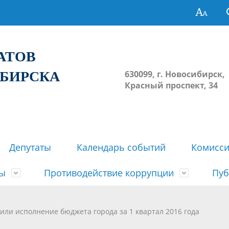
ТАТОВ
ИБИРСКА
630099, г. Новосибирск,
Красный проспект, 34
Депутаты
Календарь событий
Комисс
зы
Противодействие коррупции
Пуб
овосибирска
ьные комиссии
весток, проектов решений,
твет
еские материалы
ортажи
Регламент Совета
Архив
Сведения о признании судом
Календарь приема граждан
Формы и бланки
Совет депутатов в СМИ
или исполнение бюджета города за 1 квартал 2016 года
ов, решений сессий Совета
недействующими решений Со