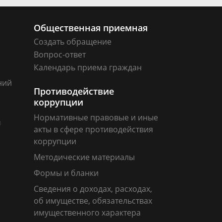
Общественная приемная
Создать обращение
Вопрос-ответ
Календарь приема граждан
ний
Противодействие
коррупции
Нормативные правовые и иные
м
акты в сфере противодействия
коррупции
Методические материалы
Формы и бланки
Сведения о доходах, расходах,
об имуществе, обязательствах
имущественного характера