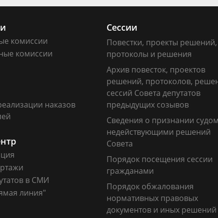
ии
Сессии
ые комиссии
Повестки, проекты решений,
ные комиссии
протоколы и решения
Архив повесток, проектов
решений, протоколов, реше
сессий Совета депутатов
реализации наказов
предыдущих созывов
лей
Сведения о признании судо
недействующими решений
ентр
Совета
ация
Порядок посещения сессии
ртажи
гражданами
утатов в СМИ
Порядок обжалования
ямая линия"
нормативных правовых
документов и иных решений