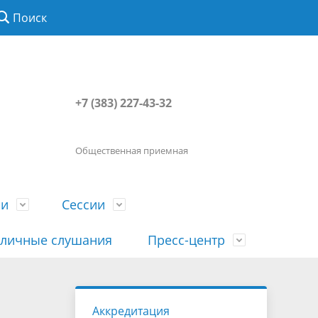
Поиск
+7 (383) 227-43-32
Общественная приемная
ии
Сессии
личные слушания
Пресс-центр
История
Порядок посещения сессии
Сведения о доходах, расходах, об
Наша "Прямая линия"
Аккредитация
вета
гражданами
имуществе, обязательствах