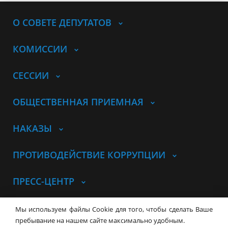
О СОВЕТЕ ДЕПУТАТОВ
КОМИССИИ
СЕССИИ
ОБЩЕСТВЕННАЯ ПРИЕМНАЯ
НАКАЗЫ
ПРОТИВОДЕЙСТВИЕ КОРРУПЦИИ
ПРЕСС-ЦЕНТР
© Совет депутатов города
Мы используем файлы Cookie для того, чтобы сделать Ваше
Новосибирска
Контакты
Карта сайта
пребывание на нашем сайте максимально удобным.