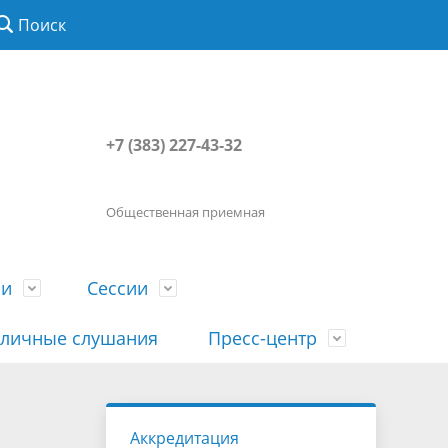
Поиск
+7 (383) 227-43-32
Общественная приемная
ии
Сессии
личные слушания
Пресс-центр
История
Порядок посещения сессии
Сведения о доходах, расходах, об
Наша "Прямая линия"
Аккредитация
вета
гражданами
имуществе, обязательствах