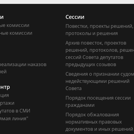
ии
Сессии
ые комиссии
Повестки, проекты решений,
ные комиссии
протоколы и решения
Архив повесток, проектов
решений, протоколов, реше
сессий Совета депутатов
реализации наказов
предыдущих созывов
лей
Сведения о признании судо
недействующими решений
ентр
Совета
ация
Порядок посещения сессии
ртажи
гражданами
утатов в СМИ
Порядок обжалования
ямая линия"
нормативных правовых
документов и иных решений