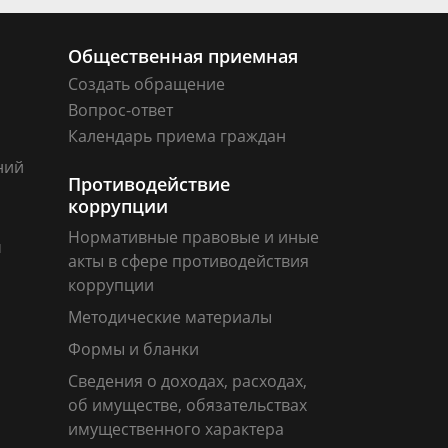
Общественная приемная
Создать обращение
Вопрос-ответ
Календарь приема граждан
ний
Противодействие
коррупции
Нормативные правовые и иные
м
акты в сфере противодействия
коррупции
Методические материалы
Формы и бланки
Сведения о доходах, расходах,
об имуществе, обязательствах
имущественного характера