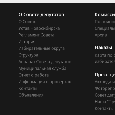
О Совете депутатов
Комисс
О Совете
Постоянн
Устав Новосибирска
Специаль
Регламент Совета
Архив
История
Наказы
Избирательные округа
Структура
Карта по 
избирате
Аппарат Совета депутатов
Муниципальная служба
Пресс-ц
Отчет о работе
Информация о проверках
Аккредит
Контакты
Фоторепо
Объявления
Совет деп
Наша "Пр
Контакты