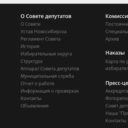
О Совете депутатов
Комисс
О Совете
Постоянн
Устав Новосибирска
Специаль
Регламент Совета
Архив
История
Наказы
Избирательные округа
Структура
Карта по 
избирате
Аппарат Совета депутатов
Муниципальная служба
Пресс-ц
Отчет о работе
Информация о проверках
Аккредит
Контакты
Фоторепо
Объявления
Совет деп
Наша "Пр
Контакты