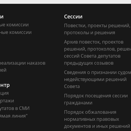
ии
Сессии
ые комиссии
Повестки, проекты решений,
ные комиссии
протоколы и решения
Архив повесток, проектов
решений, протоколов, реше
сессий Совета депутатов
реализации наказов
предыдущих созывов
лей
Сведения о признании судо
недействующими решений
ентр
Совета
ация
Порядок посещения сессии
ртажи
гражданами
утатов в СМИ
Порядок обжалования
ямая линия"
нормативных правовых
документов и иных решений