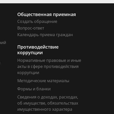
Общественная приемная
Создать обращение
Вопрос-ответ
Календарь приема граждан
ний
Противодействие
коррупции
Нормативные правовые и иные
м
акты в сфере противодействия
коррупции
Методические материалы
Формы и бланки
Сведения о доходах, расходах,
об имуществе, обязательствах
имущественного характера