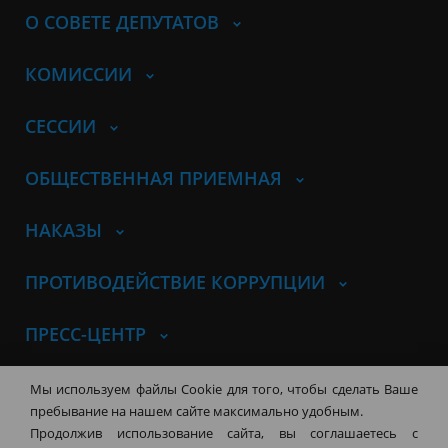
О СОВЕТЕ ДЕПУТАТОВ
КОМИССИИ
СЕССИИ
ОБЩЕСТВЕННАЯ ПРИЕМНАЯ
НАКАЗЫ
ПРОТИВОДЕЙСТВИЕ КОРРУПЦИИ
ПРЕСС-ЦЕНТР
© Совет депутатов города
Мы используем файлы Cookie для того, чтобы сделать Ваше
Новосибирска
Контакты
Карта сайта
пребывание на нашем сайте максимально удобным.
Продолжив использование сайта, вы соглашаетесь с
630099, г. Новосибирск, Красный