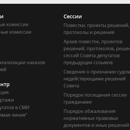
ии
Сессии
ые комиссии
Повестки, проекты решений,
ные комиссии
протоколы и решения
Архив повесток, проектов
решений, протоколов, реше
сессий Совета депутатов
реализации наказов
предыдущих созывов
лей
Сведения о признании судо
недействующими решений
ентр
Совета
ация
Порядок посещения сессии
ртажи
гражданами
утатов в СМИ
Порядок обжалования
ямая линия"
нормативных правовых
документов и иных решений