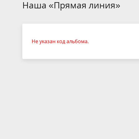
Избирательные округа
Контакты
Структур
Наша «Прямая линия»
депутат
Отчет о работе
Информа
Комиссия по вопросам
Обратная
муниципальной службы
фактах 
Не указан код альбома.