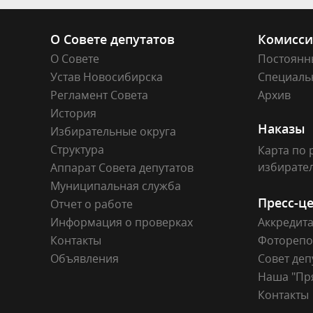
О Совете депутатов
Комисс
О Совете
Постоянн
Устав Новосибирска
Специаль
Регламент Совета
Архив
История
Наказы
Избирательные округа
Структура
Карта по 
избирате
Аппарат Совета депутатов
Муниципальная служба
Пресс-ц
Отчет о работе
Информация о проверках
Аккредит
Контакты
Фоторепо
Объявления
Совет деп
Наша "Пр
Контакты