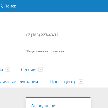
Поиск
+7 (383) 227-43-32
Общественная приемная
ии
Сессии
личные слушания
Пресс-центр
История
Порядок посещения сессии
Сведения о доходах, расходах, об
Наша "Прямая линия"
Аккредитация
вета
гражданами
имуществе, обязательствах