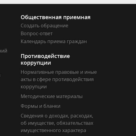
Общественная приемная
Создать обращение
Вопрос-ответ
Календарь приема граждан
ний
Противодействие
коррупции
Нормативные правовые и иные
м
акты в сфере противодействия
коррупции
Методические материалы
Формы и бланки
Сведения о доходах, расходах,
об имуществе, обязательствах
имущественного характера