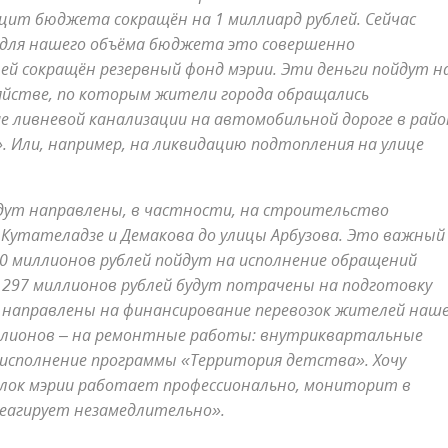
ит бюджета сокращён на 1 миллиард рублей. Сейчас
, для нашего объёма бюджета это совершенно
ей сокращён резервный фонд мэрии. Эти деньги пойдут н
яйстве, по которым жители города обращались
е ливневой канализации на автомобильной дороге в райо
. Или, например, на ликвидацию подтопления на улице
ут направлены, в частности, на строительство
 Кутателадзе и Демакова до улицы Арбузова. Это важный
30 миллионов рублей пойдут на исполнение обращений
 297 миллионов рублей будут потрачены на подготовку
ут направлены на финансирование перевозок жителей наш
ллионов – на ремонтные работы: внутриквартальные
исполнение программы «Территория детства». Хочу
лок мэрии работает профессионально, мониторит в
реагирует незамедлительно».