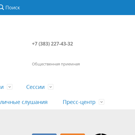
Поиск
+7 (383) 227-43-32
Общественная приемная
ии
Сессии
личные слушания
Пресс-центр
История
Порядок посещения сессии
Сведения о доходах, расходах, об
Наша "Прямая линия"
вета
гражданами
имуществе, обязательствах