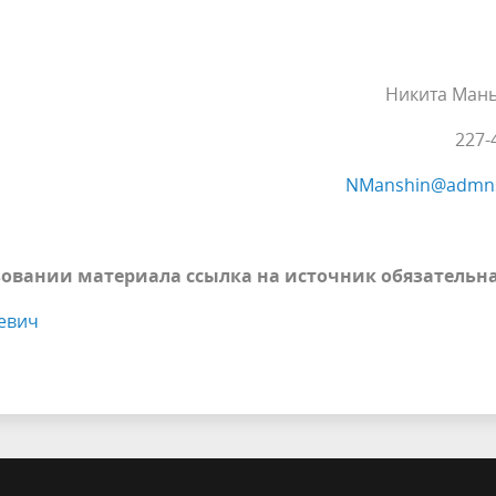
Никита Ман
227-
NManshin@admns
овании материала ссылка на источник обязательн
евич