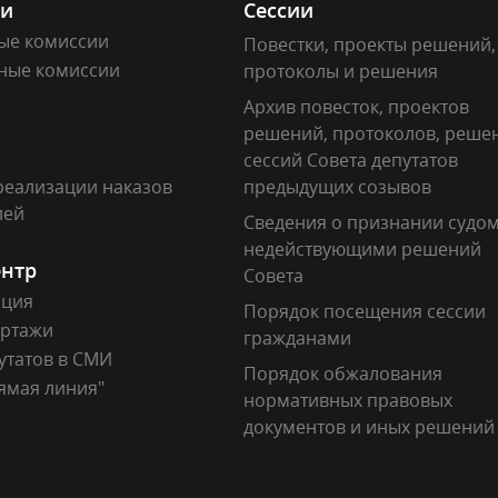
ии
Сессии
ые комиссии
Повестки, проекты решений,
ные комиссии
протоколы и решения
Архив повесток, проектов
решений, протоколов, реше
сессий Совета депутатов
реализации наказов
предыдущих созывов
лей
Сведения о признании судо
недействующими решений
ентр
Совета
ация
Порядок посещения сессии
ртажи
гражданами
утатов в СМИ
Порядок обжалования
ямая линия"
нормативных правовых
документов и иных решений