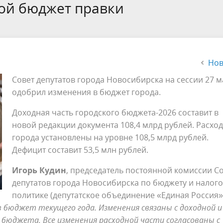
а
Аппарат Совета депутатов
кой бюджет правки
ов предыдущих созывов
Порядок обжалования норма
ция о проверках
Контакты
 связь для сообщений о
правовых документов и иных
Сведения об использовании 
коррупции
решений
выделяемых бюджетных сред
Нов
Совет депутатов города Новосибирска на сессии 27 м
одобрил изменения в бюджет города.
Доходная часть городского бюджета-2026 составит в
новой редакции документа 108,4 млрд рублей. Расхо
города установлены на уровне 108,5 млрд рублей.
Дефицит составит 53,5 млн рублей.
Игорь Кудин
, председатель постоянной комиссии С
депутатов города Новосибирска по бюджету и налог
политике (депутатское объединение «Единая Россия»
в бюджет текущего года. Изменения связаны с доходной и
бюджета. Все изменения расходной части согласованы с