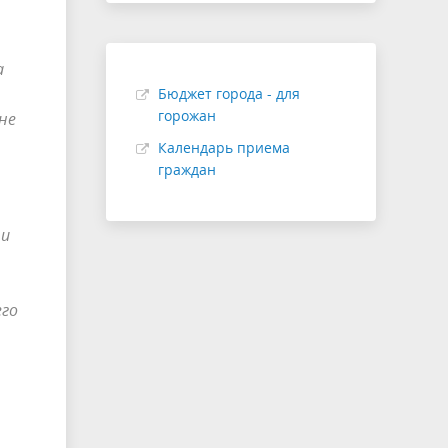
а
Бюджет города - для
горожан
не
Календарь приема
граждан
 и
его