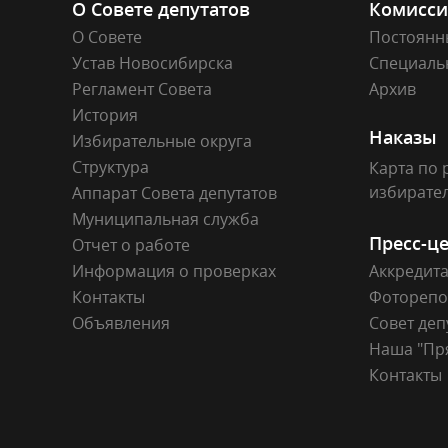
О Совете депутатов
Комисс
О Совете
Постоянн
Устав Новосибирска
Специаль
Регламент Совета
Архив
История
Наказы
Избирательные округа
Структура
Карта по 
избирате
Аппарат Совета депутатов
Муниципальная служба
Пресс-ц
Отчет о работе
Информация о проверках
Аккредит
Контакты
Фоторепо
Объявления
Совет деп
Наша "Пр
Контакты