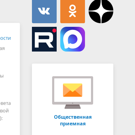
Муниципальная служба
имущественного характера
тивных
Объявления
Советом
Информационные материалы
ств
ости
ая
ды
овета
овой
Общественная
):
приемная