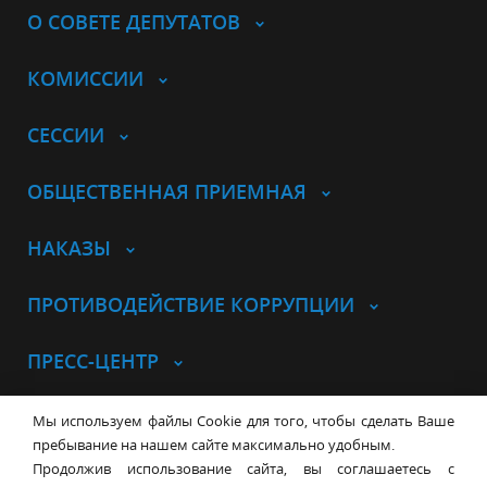
О СОВЕТЕ ДЕПУТАТОВ
КОМИССИИ
СЕССИИ
ОБЩЕСТВЕННАЯ ПРИЕМНАЯ
НАКАЗЫ
ПРОТИВОДЕЙСТВИЕ КОРРУПЦИИ
ПРЕСС-ЦЕНТР
© Совет депутатов города
Мы используем файлы Cookie для того, чтобы сделать Ваше
Новосибирска
Контакты
Карта сайта
пребывание на нашем сайте максимально удобным.
Продолжив использование сайта, вы соглашаетесь с
630099, г. Новосибирск, Красный