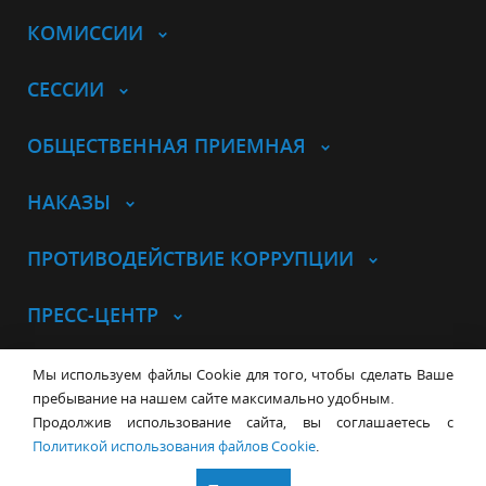
КОМИССИИ
СЕССИИ
ОБЩЕСТВЕННАЯ ПРИЕМНАЯ
НАКАЗЫ
ПРОТИВОДЕЙСТВИЕ КОРРУПЦИИ
ПРЕСС-ЦЕНТР
© Совет депутатов города
Мы используем файлы Cookie для того, чтобы сделать Ваше
Новосибирска
Контакты
Карта сайта
пребывание на нашем сайте максимально удобным.
Продолжив использование сайта, вы соглашаетесь с
630099, г. Новосибирск, Красный
Политикой использования файлов Cookie
.
проспект, 34
+7 (383) 227-43-32