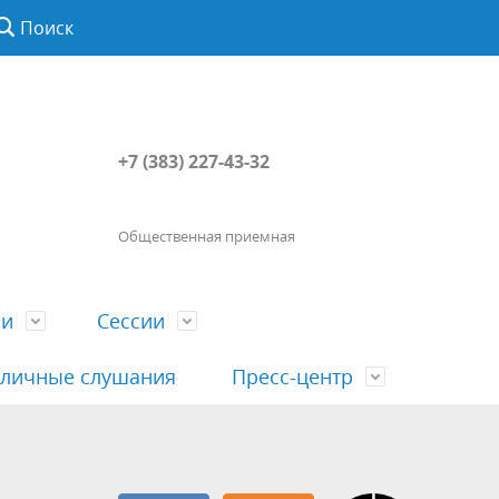
Поиск
+7 (383) 227-43-32
Общественная приемная
ии
Сессии
личные слушания
Пресс-центр
История
Порядок посещения сессии
Сведения о доходах, расходах, об
Наша "Прямая линия"
вета
гражданами
имуществе, обязательствах