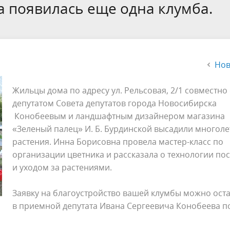
а
Аппарат Совета депутатов
а появилась еще одна клумба.
ов предыдущих созывов
Порядок обжалования норма
ция о проверках
Контакты
 связь для сообщений о
правовых документов и иных
Сведения об использовании 
коррупции
решений
выделяемых бюджетных сред
Нов
Жильцы дома по адресу ул. Рельсовая, 2/1 совместно 
депутатом Совета депутатов города Новосибирска
Конобеевым и ландшафтным дизайнером магазина
«Зеленый палец» И. Б. Бурдинской высадили многол
растения. Инна Борисовна провела мастер-класс по
организации цветника и рассказала о технологии по
и уходом за растениями.
Заявку на благоустройство вашей клумбы можно ост
в приемной депутата Ивана Сергеевича Конобеева п