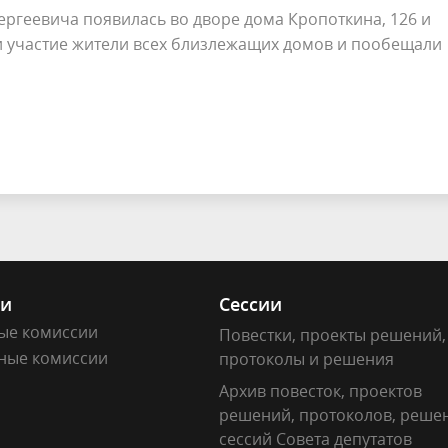
ергеевича появилась во дворе дома Кропоткина, 126 и
ли участие жители всех близлежащих домов и пообещали
ии
Сессии
ые комиссии
Повестки, проекты решений,
ные комиссии
протоколы и решения
Архив повесток, проектов
решений, протоколов, реше
сессий Совета депутатов