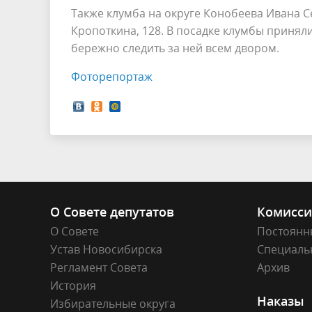
Также клумба на округе Конобеева Ивана С
Кропоткина, 128. В посадке клумбы приня
бережно следить за ней всем двором.
Фоторепортаж
О Совете депутатов
Комисс
О Совете
Постоянн
Устав Новосибирска
Специаль
Регламент Совета
Архив
История
Наказы
Избирательные округа