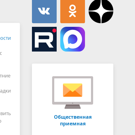
Муниципальная служба
имущественного характера
тивных
Объявления
Советом
Информационные материалы
ств
ости
с
етние
садки
авить
Общественная
о
приемная