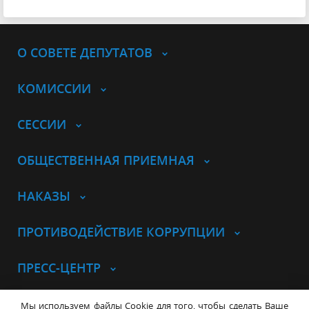
О СОВЕТЕ ДЕПУТАТОВ
КОМИССИИ
СЕССИИ
ОБЩЕСТВЕННАЯ ПРИЕМНАЯ
НАКАЗЫ
ПРОТИВОДЕЙСТВИЕ КОРРУПЦИИ
ПРЕСС-ЦЕНТР
© Совет депутатов города
Мы используем файлы Cookie для того, чтобы сделать Ваше