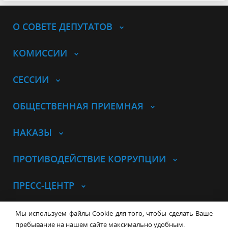
О СОВЕТЕ ДЕПУТАТОВ
КОМИССИИ
СЕССИИ
ОБЩЕСТВЕННАЯ ПРИЕМНАЯ
НАКАЗЫ
ПРОТИВОДЕЙСТВИЕ КОРРУПЦИИ
ПРЕСС-ЦЕНТР
© Совет депутатов города
Мы используем файлы Cookie для того, чтобы сделать Ваше
Новосибирска
Контакты
Карта сайта
пребывание на нашем сайте максимально удобным.