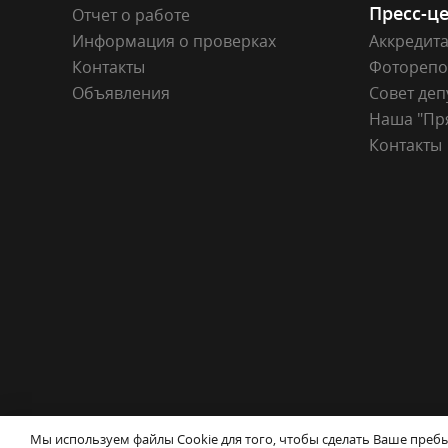
Пресс-ц
Отчет о работе
Информация о проверках
Аккредит
Контакты
Фоторепо
Объявления
Совет деп
Наша "Пр
Контакты
© Совет депутатов города Новосибирска
Конта
Мы используем файлы Cookie для того, чтобы сделать Ваше пре