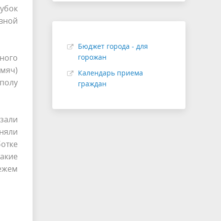
кубок
ивной
Бюджет города - для
ного
горожан
 мяч)
Календарь приема
 полу
граждан
зали
няли
ботке
акие
ежем