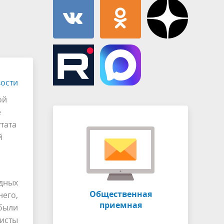
Муниципальная служба
имущественного характера
тивных
Объявления
Советом
Информационные материалы
ств
ости
ой
е
тата
й
дных
Общественная
его,
приемная
 были
исты