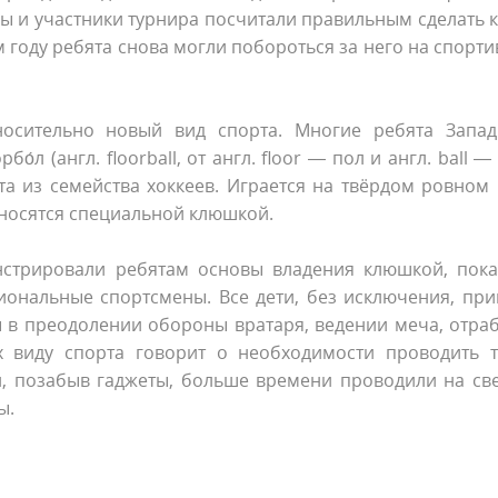
ы и участники турнира посчитали правильным сделать 
году ребята снова могли побороться за него на спорт
носительно новый вид спорта. Многие ребята Запад
л (англ. floorball, от англ. floor — пол и англ. ball —
а из семейства хоккеев. Играется на твёрдом ровном
носятся специальной клюшкой.
стрировали ребятам основы владения клюшкой, пока
ональные спортсмены. Все дети, без исключения, при
ы в преодолении обороны вратаря, ведении меча, отра
х виду спорта говорит о необходимости проводить т
и, позабыв гаджеты, больше времени проводили на св
ы.