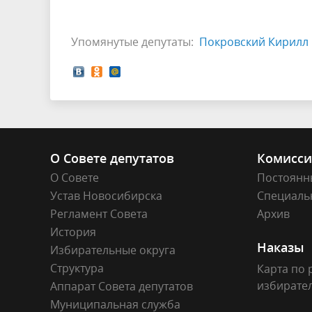
Упомянутые депутаты:
Покровский Кирилл 
О Совете депутатов
Комисс
О Совете
Постоянн
Устав Новосибирска
Специаль
Регламент Совета
Архив
История
Наказы
Избирательные округа
Структура
Карта по 
избирате
Аппарат Совета депутатов
Муниципальная служба