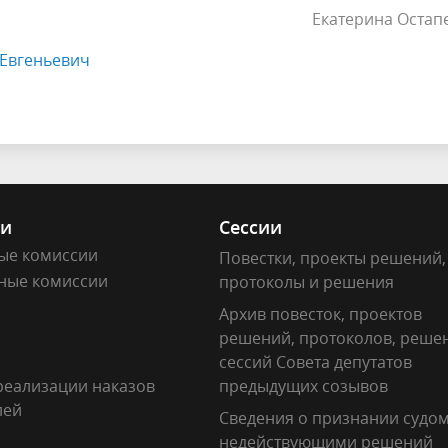
Екатерина Остап
Евгеньевич
ии
Сессии
ые комиссии
Повестки, проекты решений,
ные комиссии
протоколы и решения
Архив повесток, проектов
решений, протоколов, реше
сессий Совета депутатов
реализации наказов
предыдущих созывов
лей
Сведения о признании судо
недействующими решений