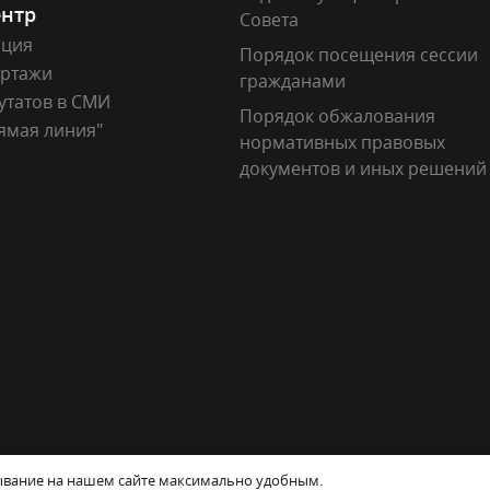
ентр
Совета
ация
Порядок посещения сессии
ртажи
гражданами
утатов в СМИ
Порядок обжалования
ямая линия"
нормативных правовых
документов и иных решений
кты
630099, г. Новосибирск, Красный проспект, 34
бывание на нашем сайте максимально удобным.