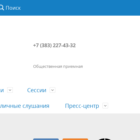
Поиск
+7 (383) 227-43-32
Общественная приемная
ии
Сессии
личные слушания
Пресс-центр
История
Порядок посещения сессии
Сведения о доходах, расходах, об
Наша "Прямая линия"
вета
гражданами
имуществе, обязательствах