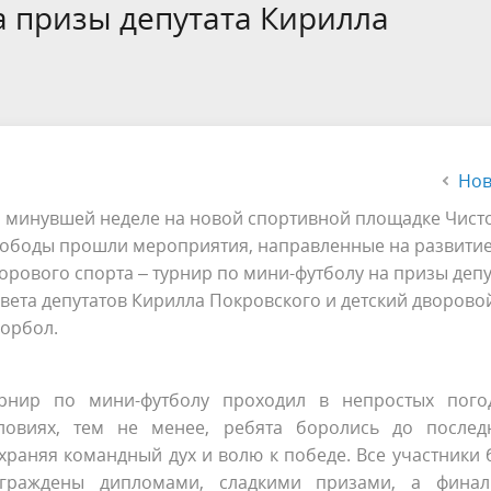
а
Аппарат Совета депутатов
а призы депутата Кирилла
ов предыдущих созывов
Порядок обжалования норма
ция о проверках
Контакты
 связь для сообщений о
правовых документов и иных
Сведения об использовании 
коррупции
решений
выделяемых бюджетных сред
Нов
 минувшей неделе на новой спортивной площадке Чист
ободы прошли мероприятия, направленные на развити
орового спорта – турнир по мини-футболу на призы депу
вета депутатов Кирилла Покровского и детский дворово
орбол.
рнир по мини-футболу проходил в непростых пого
ловиях, тем не менее, ребята боролись до последн
храняя командный дух и волю к победе. Все участники
граждены дипломами, сладкими призами, а финал