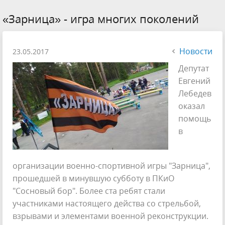
«Зарница» - игра многих поколений
Новости
23.05.2017
Депутат
Евгений
Лебедев
оказал
помощь
в
организации военно-спортивной игры "Зарница",
прошедшей в минувшую субботу в ПКиО
"Сосновый бор". Более ста ребят стали
участниками настоящего действа со стрельбой,
взрывами и элементами военной реконструкции.