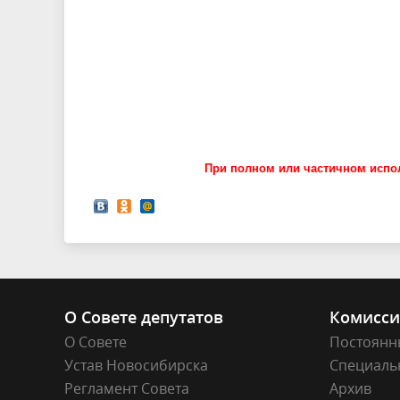
При полном или частичном испол
О Совете депутатов
Комисс
О Совете
Постоянн
Устав Новосибирска
Специаль
Регламент Совета
Архив