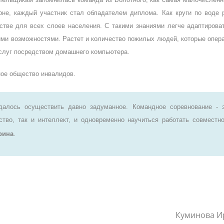
оне, каждый участник стал обладателем диплома. Как круги по воде 
тве для всех слоев населения. С такими знаниями легче адаптирова
ыми возможностями. Растет и количество пожилых людей, которые опер
слуг посредством домашнего компьютера.
ное общество инвалидов.
далось осуществить давно задуманное. Командное соревнование - 
тво, так и интеллект, и одновременно научиться работать совместно
рина
.
Куминова И