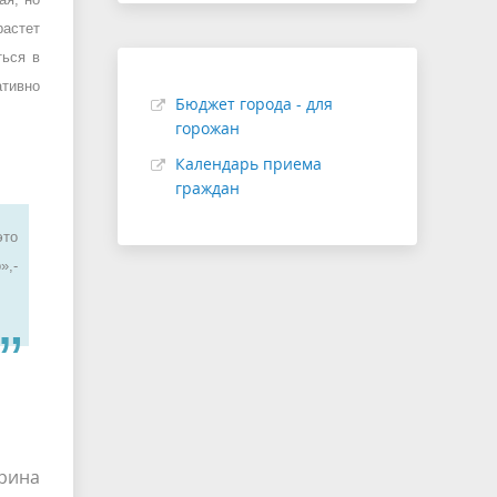
растет
ться в
ативно
Бюджет города - для
горожан
Календарь приема
граждан
это
»,-
рина