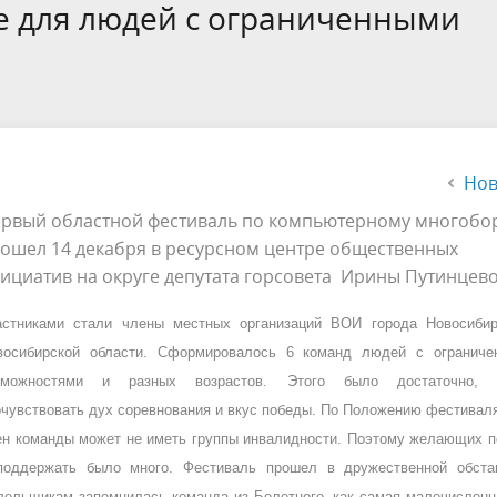
а
Аппарат Совета депутатов
 для людей с ограниченными
ов предыдущих созывов
Порядок обжалования норма
ция о проверках
Контакты
 связь для сообщений о
правовых документов и иных
Сведения об использовании 
коррупции
решений
выделяемых бюджетных сред
Нов
рвый областной фестиваль по компьютерному многобо
ошел 14 декабря в ресурсном центре общественных
ициатив на округе депутата горсовета Ирины Путинцев
астниками стали члены местных организаций ВОИ города Новосибир
восибирской области. Сформировалось 6 команд людей с ограниче
зможностями и разных возрастов. Этого было достаточно, 
очувствовать дух соревнования и вкус победы. По Положению фестивал
ен команды может не иметь группы инвалидности. Поэтому желающих 
поддержать было много. Фестиваль прошел в дружественной обстан
лельщикам запомнилась команда из Болотного, как самая малочисленн