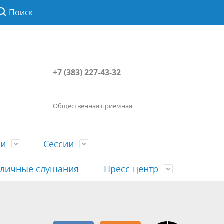
Поиск
+7 (383) 227-43-32
Общественная приемная
ии
Сессии
личные слушания
Пресс-центр
История
Порядок посещения сессии
Сведения о доходах, расходах, об
Наша "Прямая линия"
вета
гражданами
имуществе, обязательствах