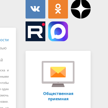
Муниципальная служба
имущественного характера
тивных
Объявления
Советом
Информационные материалы
ств
ости
рью
ой
ска и
нными
чтобы
я один
Общественная
помочь
приемная
овке.
ая, но