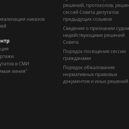
решений, протоколов, реше
сессий Совета депутатов
реализации наказов
предыдущих созывов
лей
Сведения о признании судо
недействующими решений
ентр
Совета
ация
Порядок посещения сессии
ртажи
гражданами
утатов в СМИ
Порядок обжалования
ямая линия"
нормативных правовых
документов и иных решений