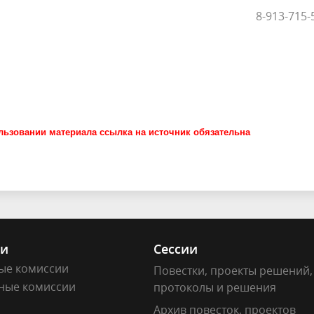
8-913-715-
ьзовании материала ссылка на источник обязательна
ии
Сессии
ые комиссии
Повестки, проекты решений,
ные комиссии
протоколы и решения
Архив повесток, проектов