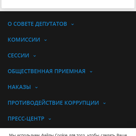
О СОВЕТЕ ДЕПУТАТОВ
КОМИССИИ
СЕССИИ
ОБЩЕСТВЕННАЯ ПРИЕМНАЯ
НАКАЗЫ
ПРОТИВОДЕЙСТВИЕ КОРРУПЦИИ
ПРЕСС-ЦЕНТР
© Совет депутатов города
Мы используем файлы Cookie для того, чтобы сделать Ваше