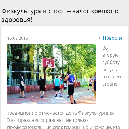
Физкультура и спорт – залог крепкого
здоровья!
Новости
15.08.2016
Во
вторую
субботу
августа
в нашей
стране
традиционно отмечается День Физкультурника.
Этот праздник справляют не только
профессиональные спортсмены, но и каждый, кто