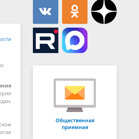
Муниципальная служба
имущественного характера
тивных
Объявления
Советом
Информационные материалы
ств
ости
во
ения
ерии
дан,
Общественная
ском
приемная
ногие