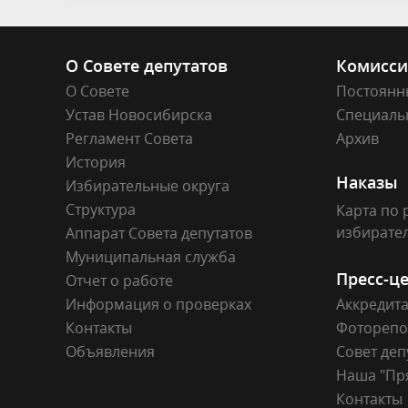
О Совете депутатов
Комисс
О Совете
Постоянн
Устав Новосибирска
Специаль
Регламент Совета
Архив
История
Наказы
Избирательные округа
Структура
Карта по 
избирате
Аппарат Совета депутатов
Муниципальная служба
Пресс-ц
Отчет о работе
Информация о проверках
Аккредит
Контакты
Фоторепо
Объявления
Совет деп
Наша "Пр
Контакты