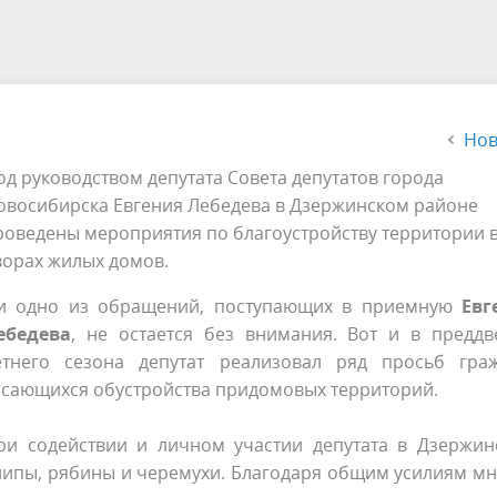
а
Аппарат Совета депутатов
ов предыдущих созывов
Порядок обжалования норма
ция о проверках
Контакты
 связь для сообщений о
правовых документов и иных
Сведения об использовании 
коррупции
решений
выделяемых бюджетных сред
Нов
од руководством депутата Совета депутатов города
овосибирска Евгения Лебедева в Дзержинском районе
роведены мероприятия по благоустройству территории 
ворах жилых домов.
и одно из обращений, поступающих в приемную
Евг
ебедева
, не остается без внимания. Вот и в преддв
етнего сезона депутат реализовал ряд просьб граж
асающихся обустройства придомовых территорий.
ри содействии и личном участии депутата в Дзержин
липы, рябины и черемухи. Благодаря общим усилиям м