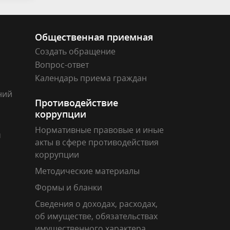
Общественная приемная
Создать обращение
Вопрос-ответ
Календарь приема граждан
ний
Противодействие
коррупции
Нормативные правовые и иные
м
акты в сфере противодействия
коррупции
Методические материалы
Формы и бланки
Сведения о доходах, расходах,
об имуществе, обязательствах
имущественного характера