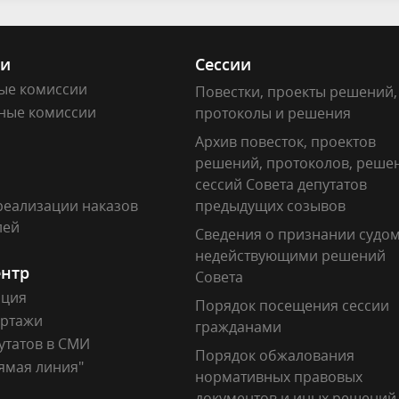
ии
Сессии
ые комиссии
Повестки, проекты решений,
ные комиссии
протоколы и решения
Архив повесток, проектов
решений, протоколов, реше
сессий Совета депутатов
реализации наказов
предыдущих созывов
лей
Сведения о признании судо
недействующими решений
ентр
Совета
ация
Порядок посещения сессии
ртажи
гражданами
утатов в СМИ
Порядок обжалования
ямая линия"
нормативных правовых
документов и иных решений