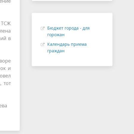
ение
я ТСЖ
Бюджет города - для
влена
горожан
ний в
Календарь приема
граждан
дворе
сок и
овел
 тот
рева