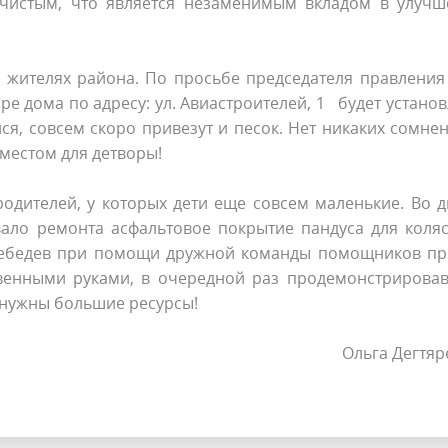
 чистым, что является незаменимым вкладом в улучш
х жителях района. По просьбе председателя правлени
ре дома по адресу: ул. Авиастроителей, 1 будет устано
я, совсем скоро привезут и песок. Нет никаких сомне
местом для детворы!
одителей, у которых дети еще совсем маленькие. Во 
вало ремонта асфальтовое покрытие пандуса для коля
 Лебедев при помощи дружной команды помощников пр
венными руками, в очередной раз продемонстрировав,
а нужны большие ресурсы!
Ольга Дегтя