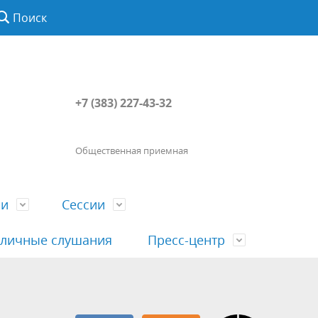
Поиск
+7 (383) 227-43-32
Общественная приемная
ии
Сессии
личные слушания
Пресс-центр
История
Порядок посещения сессии
Сведения о доходах, расходах, об
Наша "Прямая линия"
вета
гражданами
имуществе, обязательствах