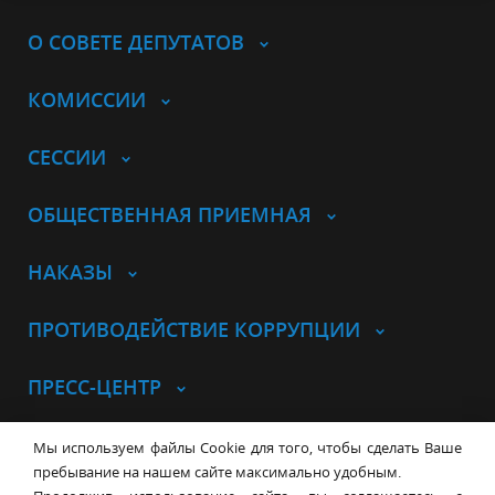
О СОВЕТЕ ДЕПУТАТОВ
КОМИССИИ
СЕССИИ
ОБЩЕСТВЕННАЯ ПРИЕМНАЯ
НАКАЗЫ
ПРОТИВОДЕЙСТВИЕ КОРРУПЦИИ
ПРЕСС-ЦЕНТР
© Совет депутатов города
Мы используем файлы Cookie для того, чтобы сделать Ваше
Новосибирска
Контакты
Карта сайта
пребывание на нашем сайте максимально удобным.