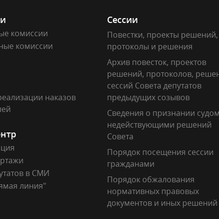
ии
Сессии
ые комиссии
Повестки, проекты решений,
ные комиссии
протоколы и решения
Архив повесток, проектов
решений, протоколов, реше
сессий Совета депутатов
реализации наказов
предыдущих созывов
лей
Сведения о признании судо
недействующими решений
ентр
Совета
ация
Порядок посещения сессии
ртажи
гражданами
утатов в СМИ
Порядок обжалования
ямая линия"
нормативных правовых
документов и иных решений