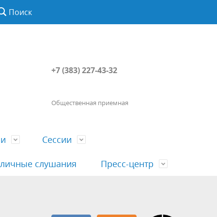
Поиск
+7 (383) 227-43-32
Общественная приемная
ии
Сессии
личные слушания
Пресс-центр
История
Порядок посещения сессии
Сведения о доходах, расходах, об
Наша "Прямая линия"
вета
гражданами
имуществе, обязательствах