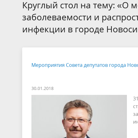
Избирательные округа
Контакты
Структур
Круглый стол на тему: «О
депутат
Отчет о работе
Информа
заболеваемости и распрос
Комиссия по вопросам
Обратная
инфекции в городе Новос
муниципальной службы
фактах 
Мероприятия Совета депутатов города Нов
30.01.2018
3
с
з
и