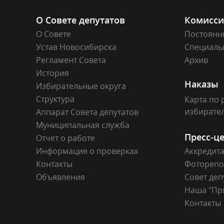
О Совете депутатов
Комисс
О Совете
Постоянн
Устав Новосибирска
Специаль
Регламент Совета
Архив
История
Наказы
Избирательные округа
Структура
Карта по 
избирате
Аппарат Совета депутатов
Муниципальная служба
Пресс-ц
Отчет о работе
Информация о проверках
Аккредит
Контакты
Фоторепо
Объявления
Совет деп
Наша "Пр
Контакты