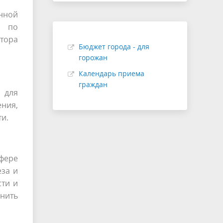
нной
а по
атора
Бюджет города - для
горожан
Календарь приема
граждан
 для
ния,
и.
фере
еза и
сти и
нить