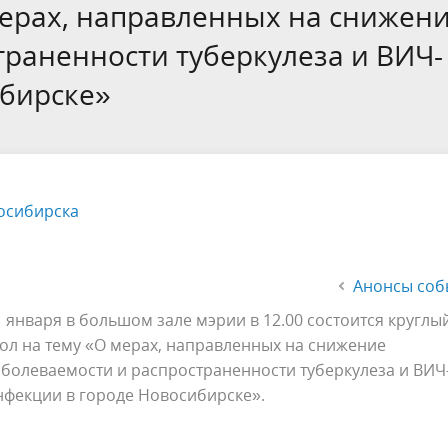
а
Аппарат Совета депутатов
 мерах, направленных на снижен
ов предыдущих созывов
Порядок обжалования норма
ция о проверках
Контакты
траненности туберкулеза и ВИЧ-
 связь для сообщений о
правовых документов и иных
Сведения об использовании 
ибирске»
коррупции
решений
выделяемых бюджетных сред
осибирска
Анонсы соб
1 января в большом зале мэрии в 12.00 состоится круглы
тол на тему «О мерах, направленных на снижение
аболеваемости и распространенности туберкулеза и ВИЧ
нфекции в городе Новосибирске».