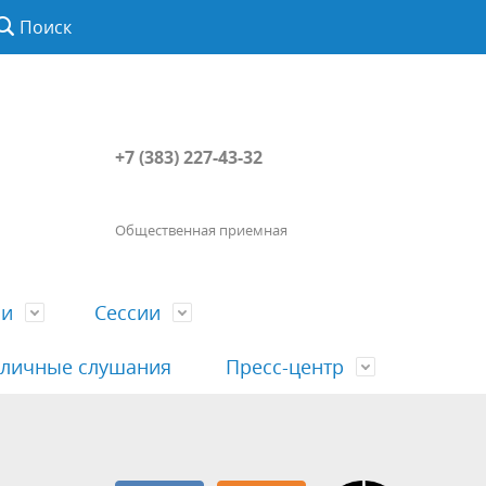
Поиск
+7 (383) 227-43-32
Общественная приемная
ии
Сессии
личные слушания
Пресс-центр
История
Порядок посещения сессии
Сведения о доходах, расходах, об
Наша "Прямая линия"
вета
гражданами
имуществе, обязательствах