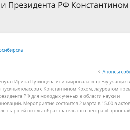
а
Аппарат Совета депутатов
ии Президента РФ Константином
ов предыдущих созывов
Порядок обжалования норма
ция о проверках
Контакты
 связь для сообщений о
правовых документов и иных
Сведения об использовании 
коррупции
решений
выделяемых бюджетных сред
осибирска
Анонсы соб
епутат Ирина Путинцева инициировала встречу учащихс
ыпускных классов с Константином Кохом, лауреатом пре
резидента РФ для молодых ученых в области науки и
нноваций. Мероприятие состоится 2 марта в 15.00 в акто
але старшей школы образовательного центра «Горностай