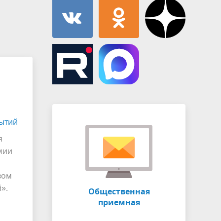
Муниципальная служба
имущественного характера
тивных
Объявления
Советом
Информационные материалы
ств
ытий
я
мии
вом
».
Общественная
приемная