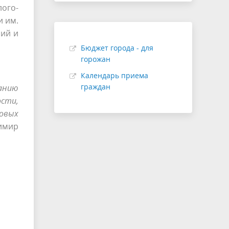
ого-
и им.
ний и
Бюджет города - для
горожан
Календарь приема
граждан
анию
ости,
товых
имир