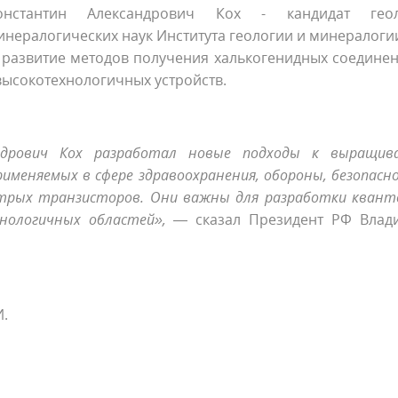
онстантин Александрович Кох - кандидат геол
инералогических наук Института геологии и минералоги
а развитие методов получения халькогенидных соедине
высокотехнологичных устройств.
дрович Кох разработал новые подходы к выращив
именяемых в сфере здравоохранения, обороны, безопасн
ыстрых транзисторов. Они важны для разработки кван
хнологичных областей»,
— сказал Президент РФ Влад
И.