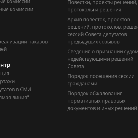
ые комиссии
Повестки, проекты решений,
ные комиссии
протоколы и решения
Архив повесток, проектов
решений, протоколов, реше
сессий Совета депутатов
реализации наказов
предыдущих созывов
лей
Сведения о признании судо
недействующими решений
ентр
Совета
ация
Порядок посещения сессии
ртажи
гражданами
утатов в СМИ
Порядок обжалования
ямая линия"
нормативных правовых
документов и иных решений