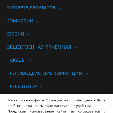
О СОВЕТЕ ДЕПУТАТОВ
КОМИССИИ
СЕССИИ
ОБЩЕСТВЕННАЯ ПРИЕМНАЯ
НАКАЗЫ
ПРОТИВОДЕЙСТВИЕ КОРРУПЦИИ
ПРЕСС-ЦЕНТР
© Совет депутатов города
Мы используем файлы Cookie для того, чтобы сделать Ваше
Новосибирска
Контакты
Карта сайта
пребывание на нашем сайте максимально удобным.
Продолжив использование сайта, вы соглашаетесь с
630099, г. Новосибирск, Красный