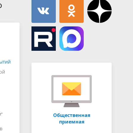
Муниципальная служба
ю
имущественного характера
тивных
Объявления
Советом
Информационные материалы
ств
ытий
ной
е"
Общественная
приемная
в