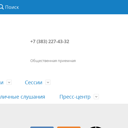
Поиск
+7 (383) 227-43-32
Общественная приемная
ии
Сессии
личные слушания
Пресс-центр
История
Порядок посещения сессии
Сведения о доходах, расходах, об
Наша "Прямая линия"
вета
гражданами
имуществе, обязательствах