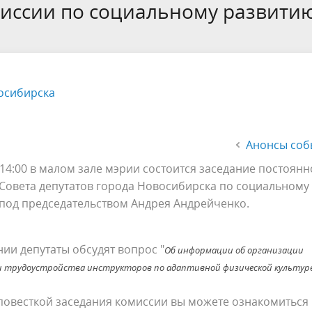
а
Аппарат Совета депутатов
миссии по социальному развити
ов предыдущих созывов
Порядок обжалования норма
ция о проверках
Контакты
 связь для сообщений о
правовых документов и иных
Сведения об использовании 
коррупции
решений
выделяемых бюджетных сред
осибирска
Анонсы соб
 14:00 в малом зале мэрии состоится заседание постоян
Совета депутатов города Новосибирска по социальному
под председательством Андрея Андрейченко.
нии депутаты обсудят вопрос "
Об информации об организации
и трудоустройства инструкторов по адаптивной физической культур
повесткой заседания комиссии вы можете ознакомиться 