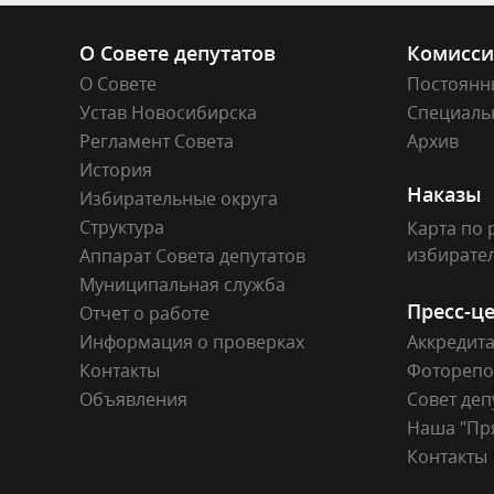
О Совете депутатов
Комисс
О Совете
Постоянн
Устав Новосибирска
Специаль
Регламент Совета
Архив
История
Наказы
Избирательные округа
Структура
Карта по 
избирате
Аппарат Совета депутатов
Муниципальная служба
Пресс-ц
Отчет о работе
Информация о проверках
Аккредит
Контакты
Фоторепо
Объявления
Совет деп
Наша "Пр
Контакты