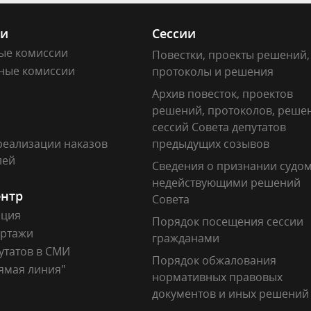
ии
Сессии
ые комиссии
Повестки, проекты решений,
ные комиссии
протоколы и решения
Архив повесток, проектов
решений, протоколов, реше
сессий Совета депутатов
реализации наказов
предыдущих созывов
лей
Сведения о признании судо
недействующими решений
ентр
Совета
ация
Порядок посещения сессии
ртажи
гражданами
утатов в СМИ
Порядок обжалования
ямая линия"
нормативных правовых
документов и иных решений