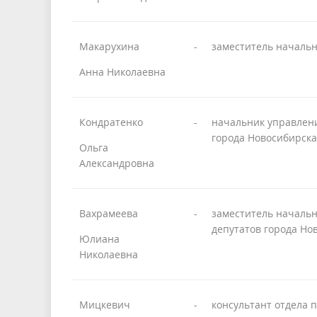
Макарухина
-
заместитель начальн
Анна Николаевна
Кондратенко
-
начальник управлени
города Новосибирска
Ольга
Александровна
Вахрамеева
-
заместитель началь
депутатов города Но
Юлиана
Николаевна
Мицкевич
-
консультант отдела 