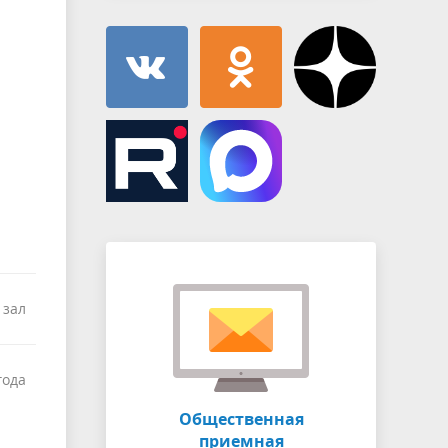
 зал
года
Общественная
приемная