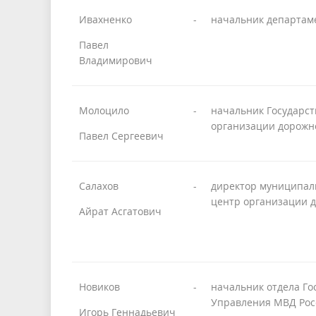
Ивахненко
-
начальник департаме
Павел
Владимирович
Молоцило
-
начальник Государст
организации дорожн
Павел Сергеевич
Салахов
-
директор муниципал
центр организации 
Айрат Асгатович
Новиков
-
начальник отдела Го
Управления МВД Росс
Игорь Геннадьевич