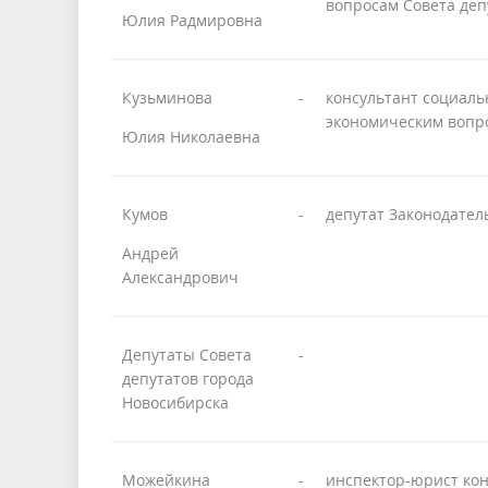
вопросам Совета деп
Юлия Радмировна
Кузьминова
-
консультант социаль
экономическим вопро
Юлия Николаевна
Кумов
-
депутат Законодател
Андрей
Александрович
Депутаты Совета
-
депутатов города
Новосибирска
Можейкина
-
инспектор-юрист кон