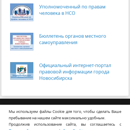
Уполномоченный по правам
человека в НСО
Бюллетень органов местного
самоуправления
Официальный интернет-портал
правовой информации города
Новосибирска
© Совет депутатов города
Мы используем файлы Cookie для того, чтобы сделать Ваше
Новосибирска
Контакты
Карта сайта
пребывание на нашем сайте максимально удобным.
Продолжив использование сайта, вы соглашаетесь с
630099, г. Новосибирск, Красный