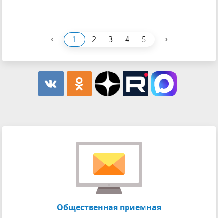
‹
›
1
2
3
4
5
Общественная приемная