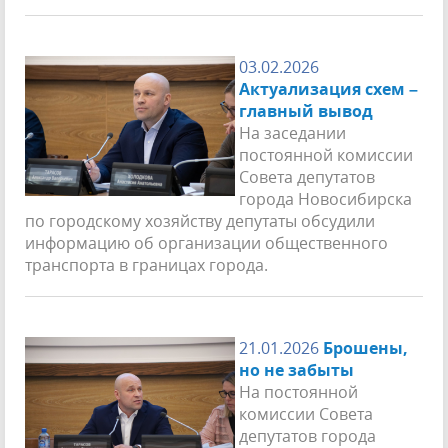
03.02.2026
Актуализация схем –
главный вывод
На заседании
постоянной комиссии
Совета депутатов
города Новосибирска
по городскому хозяйству депутаты обсудили
информацию об организации общественного
транспорта в границах города.
21.01.2026
Брошены,
но не забыты
На постоянной
комиссии Совета
депутатов города