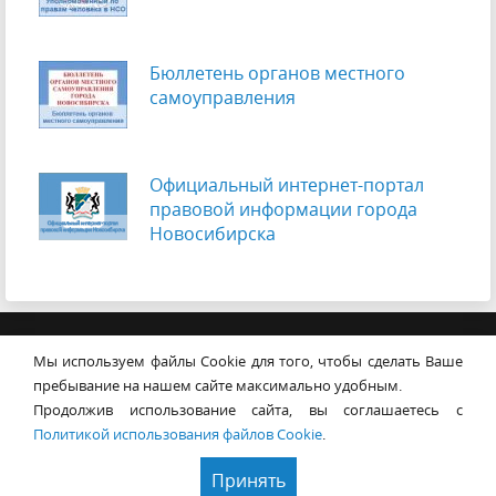
Бюллетень органов местного
самоуправления
Официальный интернет-портал
правовой информации города
Новосибирска
© Совет депутатов города
Мы используем файлы Cookie для того, чтобы сделать Ваше
Новосибирска
Контакты
Карта сайта
пребывание на нашем сайте максимально удобным.
Продолжив использование сайта, вы соглашаетесь с
630099, г. Новосибирск, Красный
Политикой использования файлов Cookie
.
проспект, 34
+7 (383) 227-43-32
Принять