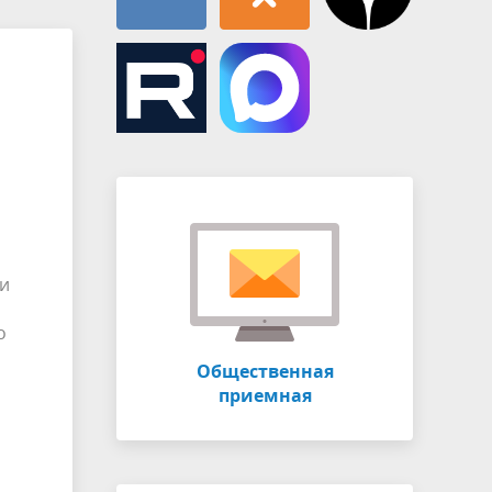
 и
о
Общественная
приемная