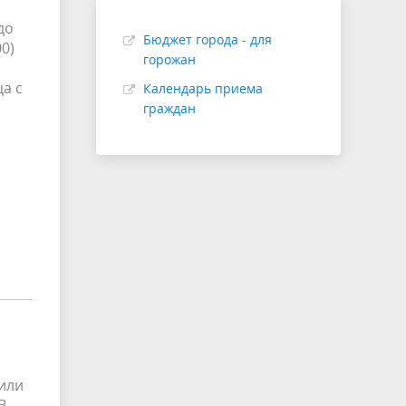
до
Бюджет города - для
00)
горожан
а с
Календарь приема
граждан
или
В