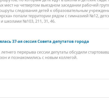
х мест на четвертом выездном заседании рабочей гру
ршруты следования детей к образовательным учрежден
рска» попали территории рядом с гимназией №12, дет
и школами №103, 211, 31, 46.
ялась 37-ая сессия Совета депутатов города
 летнего перерыва сессии депутаты обсудили стартова
зон и познакомились с новым коллегой.