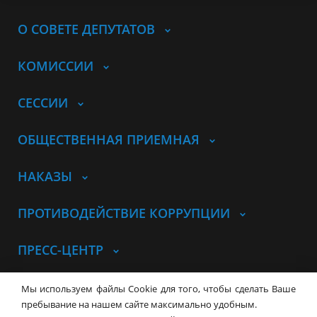
О СОВЕТЕ ДЕПУТАТОВ
КОМИССИИ
СЕССИИ
ОБЩЕСТВЕННАЯ ПРИЕМНАЯ
НАКАЗЫ
ПРОТИВОДЕЙСТВИЕ КОРРУПЦИИ
ПРЕСС-ЦЕНТР
© Совет депутатов города
Мы используем файлы Cookie для того, чтобы сделать Ваше
Новосибирска
Контакты
Карта сайта
пребывание на нашем сайте максимально удобным.