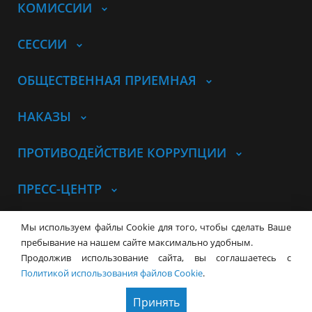
КОМИССИИ
СЕССИИ
ОБЩЕСТВЕННАЯ ПРИЕМНАЯ
НАКАЗЫ
ПРОТИВОДЕЙСТВИЕ КОРРУПЦИИ
ПРЕСС-ЦЕНТР
© Совет депутатов города
Мы используем файлы Cookie для того, чтобы сделать Ваше
Новосибирска
Контакты
Карта сайта
пребывание на нашем сайте максимально удобным.
Продолжив использование сайта, вы соглашаетесь с
630099, г. Новосибирск, Красный
Политикой использования файлов Cookie
.
проспект, 34
+7 (383) 227-43-32
Принять