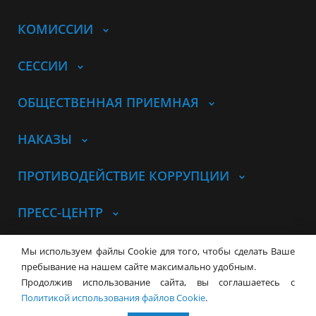
КОМИССИИ
СЕССИИ
ОБЩЕСТВЕННАЯ ПРИЕМНАЯ
НАКАЗЫ
ПРОТИВОДЕЙСТВИЕ КОРРУПЦИИ
ПРЕСС-ЦЕНТР
© Совет депутатов города
Мы используем файлы Cookie для того, чтобы сделать Ваше
Новосибирска
Контакты
Карта сайта
пребывание на нашем сайте максимально удобным.
Продолжив использование сайта, вы соглашаетесь с
630099, г. Новосибирск, Красный
Политикой использования файлов Cookie
.
проспект, 34