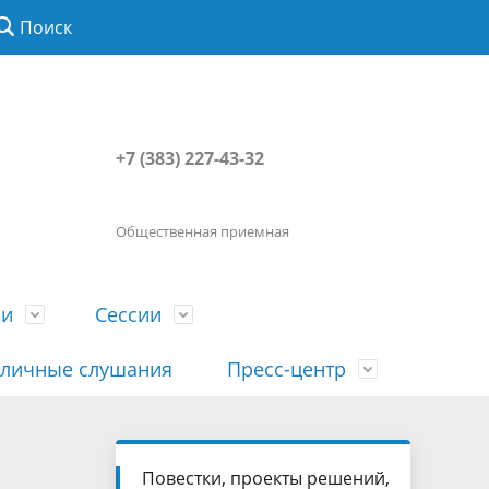
Поиск
+7 (383) 227-43-32
Общественная приемная
ии
Сессии
личные слушания
Пресс-центр
История
Порядок посещения сессии
Сведения о доходах, расходах, об
Наша "Прямая линия"
Повестки, проекты решений,
вета
гражданами
имуществе, обязательствах