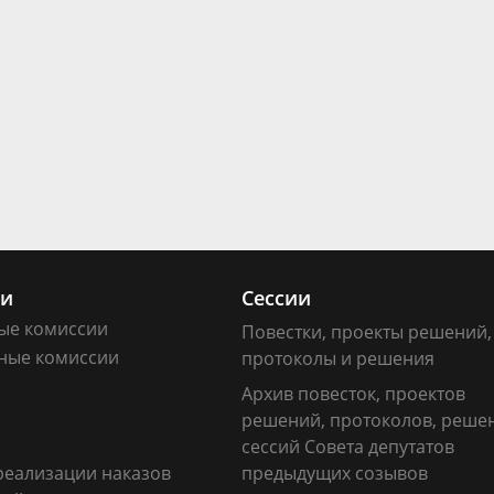
ии
Сессии
ые комиссии
Повестки, проекты решений,
ные комиссии
протоколы и решения
Архив повесток, проектов
решений, протоколов, реше
сессий Совета депутатов
реализации наказов
предыдущих созывов