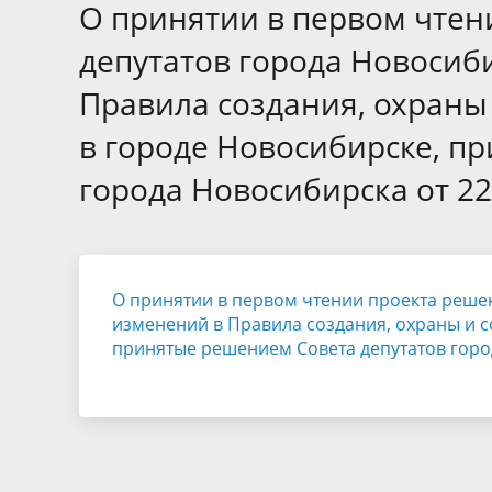
Избирательные округа
Контакты
Структур
О принятии в первом чтен
депутат
Отчет о работе
Информа
депутатов города Новосиб
Комиссия по вопросам
Обратная
Правила создания, охраны
муниципальной службы
фактах 
в городе Новосибирске, п
города Новосибирска от 22
О принятии в первом чтении проекта реше
изменений в Правила создания, охраны и 
принятые решением Совета депутатов город