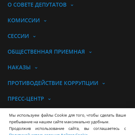
О СОВЕТЕ ДЕПУТАТОВ
КОМИССИИ
СЕССИИ
ОБЩЕСТВЕННАЯ ПРИЕМНАЯ
НАКАЗЫ
ПРОТИВОДЕЙСТВИЕ КОРРУПЦИИ
ПРЕСС-ЦЕНТР
© Совет депутатов города
Мы используем файлы Cookie для того, чтобы сделать Ваше
Новосибирска
Контакты
Карта сайта
пребывание на нашем сайте максимально удобным.
Продолжив использование сайта, вы соглашаетесь с
630099, г. Новосибирск, Красный