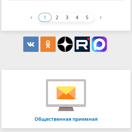
‹
›
1
2
3
4
5
Общественная приемная