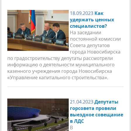
18.09.2023
Как
удержать ценных
специалистов?
На заседании
постоянной комиссии
Совета депутатов
города Новосибирска
по градостроительству депутаты рассмотрели
информацию о деятельности муниципального
казенного учреждения города Новосибирска
«Управление капитального строительства».
21.04.2023
Депутаты
горсовета провели
выездное совещание
в ЛДС
В