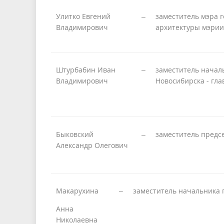
Улитко Евгений
–
заместитель мэра 
Владимирович
архитектуры мэрии
Штурбабин Иван
–
заместитель начал
Владимирович
Новосибирска - гла
Быковский
–
заместитель предсе
Александр Олегович
Макарухина
–
заместитель начальника 
Анна
Николаевна