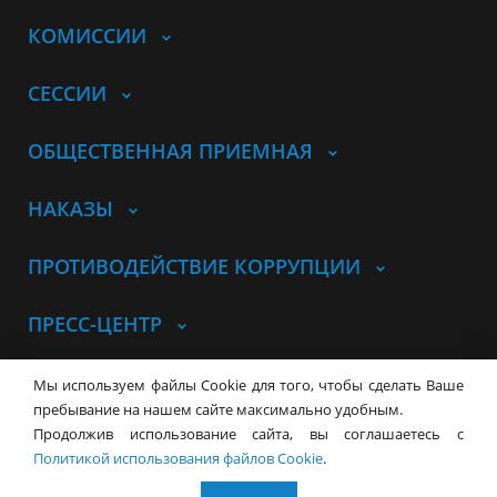
КОМИССИИ
СЕССИИ
ОБЩЕСТВЕННАЯ ПРИЕМНАЯ
НАКАЗЫ
ПРОТИВОДЕЙСТВИЕ КОРРУПЦИИ
ПРЕСС-ЦЕНТР
© Совет депутатов города
Мы используем файлы Cookie для того, чтобы сделать Ваше
Новосибирска
Контакты
Карта сайта
пребывание на нашем сайте максимально удобным.
Продолжив использование сайта, вы соглашаетесь с
630099, г. Новосибирск, Красный
Политикой использования файлов Cookie
.
проспект, 34
+7 (383) 227-43-32