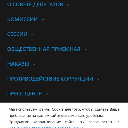
О СОВЕТЕ ДЕПУТАТОВ
КОМИССИИ
СЕССИИ
ОБЩЕСТВЕННАЯ ПРИЕМНАЯ
НАКАЗЫ
ПРОТИВОДЕЙСТВИЕ КОРРУПЦИИ
ПРЕСС-ЦЕНТР
© Совет депутатов города
Мы используем файлы Cookie для того, чтобы сделать Ваше
Новосибирска
Контакты
Карта сайта
пребывание на нашем сайте максимально удобным.
Продолжив использование сайта, вы соглашаетесь с
630099, г. Новосибирск, Красный