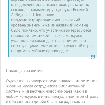
осведом­ленность школьников достаточно
высоко, — комментирует депутат Евгений
Лебедев. — Школьники
продемонстрировали очень вы­сокий
уровень знаний. Уже из названий ко­манд
было понятно, что участники интересу­ются
правовой тематикой — так, в конкурсе
участвовали команды с названиями, соот­
ветствующими теме интеллектуальной игры:
например, «Юные правоведы».
Помощь в развитии
Судейство в конкурсе представляло ав­торитетное
жюри из числа сотрудников би­блиотечной
системы и известных новоси­бирцев. Как и в
любом конкурсе, в интеллек­туальной игре «Права
и обязанности детей» были награды как за