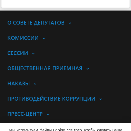
О СОВЕТЕ ДЕПУТАТОВ
КОМИССИИ
СЕССИИ
ОБЩЕСТВЕННАЯ ПРИЕМНАЯ
НАКАЗЫ
ПРОТИВОДЕЙСТВИЕ КОРРУПЦИИ
ПРЕСС-ЦЕНТР
© Совет депутатов города
Мы используем файлы Cookie для того, чтобы сделать Ваше