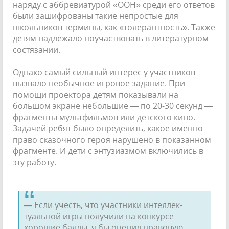
наряду с аббревиатурой «ООН» среди его ответов
были зашифрованы такие непростые для
школьников термины, как «толерантность». Также
детям надлежало поучаствовать в литературном
состязании.
Однако самый сильный интерес у участ­ников
вызвало необычное игровое задание. При
помощи проектора детям показывали на
большом экране небольшие — по 20-30 се­кунд —
фрагменты мультфильмов или дет­ского кино.
Задачей ребят было определить, какое именно
право сказочного героя нару­шено в показанном
фрагменте. И дети с эн­тузиазмом включились в
эту работу.
— Если учесть, что участники интеллек­
туальной игры получили на конкурсе
хорошие баллы, я бы оценил правовую