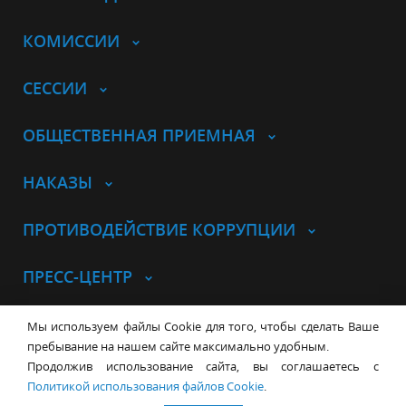
КОМИССИИ
СЕССИИ
ОБЩЕСТВЕННАЯ ПРИЕМНАЯ
НАКАЗЫ
ПРОТИВОДЕЙСТВИЕ КОРРУПЦИИ
ПРЕСС-ЦЕНТР
© Совет депутатов города
Мы используем файлы Cookie для того, чтобы сделать Ваше
Новосибирска
Контакты
Карта сайта
пребывание на нашем сайте максимально удобным.
Продолжив использование сайта, вы соглашаетесь с
630099, г. Новосибирск, Красный
Политикой использования файлов Cookie
.
проспект, 34