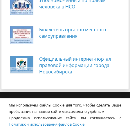
Уполномоченный по правам
человека в НСО
Бюллетень органов местного
самоуправления
Официальный интернет-портал
правовой информации города
Новосибирска
© Совет депутатов города
Мы используем файлы Cookie для того, чтобы сделать Ваше
Новосибирска
Контакты
Карта сайта
пребывание на нашем сайте максимально удобным.
Продолжив использование сайта, вы соглашаетесь с
630099, г. Новосибирск, Красный
Политикой использования файлов Cookie
.
проспект, 34