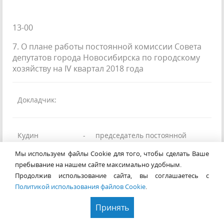
13-00
7. О плане работы постоянной комиссии Совета
депутатов города Новосибирска по городскому
хозяйству на IV квартал 2018 года
Докладчик:
Кудин
-
председатель постоянной
комиссии Совета депутатов
Игорь
Мы используем файлы Cookie для того, чтобы сделать Ваше
города Новосибирска по
Валерьевич
пребывание на нашем сайте максимально удобным.
городскому хозяйству
Продолжив использование сайта, вы соглашаетесь с
Политикой использования файлов Cookie
.
Приглашенные:
Принять