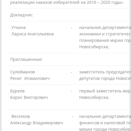
реализации наказов избирателей на 2016 – 2020 годы»
Докладчик:
Уткина
-
начальник департамент
Лариса Анатольевна
экономики и стратегичес
планирования мэрии гор
Новосибирска;
Приглашенные:
Сулейманов
-
заместитель председате
Ренат Исмаилович
депутатов города Новоси
Буреев
-
первый заместитель мэр
Борис Викторович
Новосибирска;
Веселков
-
начальник департамент
Александр Владимирович
финансов и налоговой п
мэрии города Новосибир