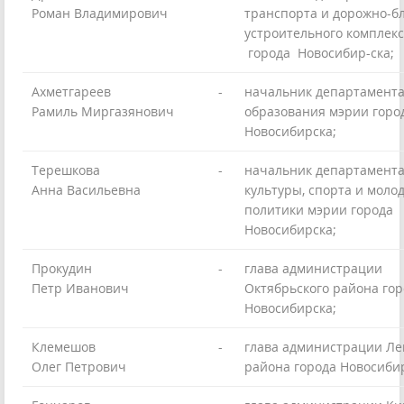
Роман Владимирович
транспорта и дорожно-бл
устроительного комплек
города Новосибир-ска;
Ахметгареев
-
начальник департамент
Рамиль Миргазянович
образования мэрии горо
Новосибирска;
Терешкова
-
начальник департамент
Анна Васильевна
культуры, спорта и моло
политики мэрии города
Новосибирска;
Прокудин
-
глава администрации
Петр Иванович
Октябрьского района гор
Новосибирска;
Клемешов
-
глава администрации Ле
Олег Петрович
района города Новосиби