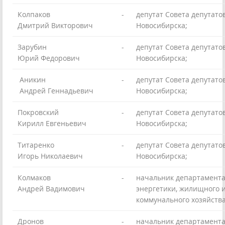
Колпаков
-
депутат Совета депутато
Дмитрий Викторович
Новосибирска;
Зарубин
-
депутат Совета депутато
Юрий Федорович
Новосибирска;
Аникин
-
депутат Совета депутато
Андрей Геннадьевич
Новосибирска;
Покровский
-
депутат Совета депутато
Кирилл Евгеньевич
Новосибирска;
Титаренко
-
депутат Совета депутато
Игорь Николаевич
Новосибирска;
Колмаков
-
начальник департамент
Андрей Вадимович
энергетики, жилищного 
коммунального хозяйства
Дронов
-
начальник департамент