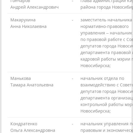
Гончаров
-
глава администрации Ки
Андрей Александрович
района города Новосиби
Макарухина
-
заместитель начальника
Анна Николаевна
нормативно-правового
управления – начальник
по правовой работе с Со
депутатов города Новоси
департамента правовой 
кадровой работы мэрии 
Новосибирска;
Манькова
-
начальник отдела по
Тамара Анатольевна
взаимодействию с Совет
депутатов города Новоси
департамента организац
контрольной работы мэр
Новосибирска;
Кондратенко
-
начальник управления п
Ольга Александровна
правовым и экономичес