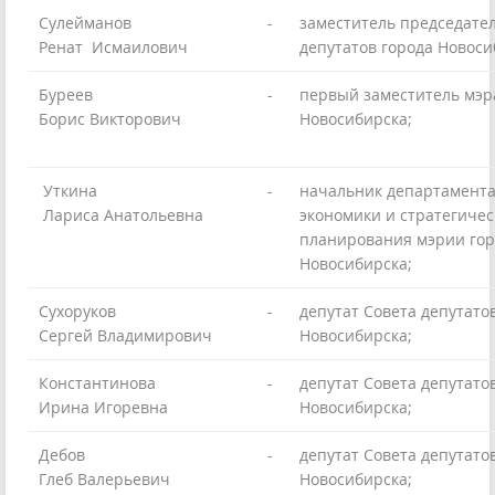
Сулейманов
-
заместитель председате
Ренат Исмаилович
депутатов города Новоси
Буреев
-
первый заместитель мэр
Борис Викторович
Новосибирска;
Уткина
-
начальник департамент
Лариса Анатольевна
экономики и стратегичес
планирования мэрии гор
Новосибирска;
Сухоруков
-
депутат Совета депутато
Сергей Владимирович
Новосибирска;
Константинова
-
депутат Совета депутато
Ирина Игоревна
Новосибирска;
Дебов
-
депутат Совета депутато
Глеб Валерьевич
Новосибирска;