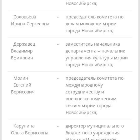
Новосибирска;
Соловьева
-
председатель комитета по
Ирина Сергеевна
делам молодежи мэрии
города Новосибирска;
Державец
-
заместитель начальника
Владимир
департамента – начальник
Ефимович
управления культуры мэрии
города Новосибирска;
Молин
-
председатель комитета по
Евгений
международному
Борисович
сотрудничеству и
внешнеэкономическим
связям мэрии города
Новосибирска;
Карунина
-
директор муниципального
Ольга Борисовна
бюджетного учреждения
«Центр «Молодежный»