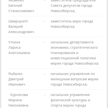
Яковенко
-
заместитель председателя
Евгений
Совета депутатов города
Станиславович
Новосибирска;
Шварцкопп
-
заместитель мэра города
Валерий
Новосибирска;
Александрович
Уткина
-
начальник департамента
Лариса
экономики, стратегического
Анатольевна
планирования и
инвестиционной политики
мэрии города Новосибирска;
Рыбалко
-
начальник управления по
Дмитрий
жилищным вопросам мэрии
Иванович
города Новосибирска;
Курносова
-
начальник управления
Марина
физической культуры и
Николаевна
спорта мэрии города