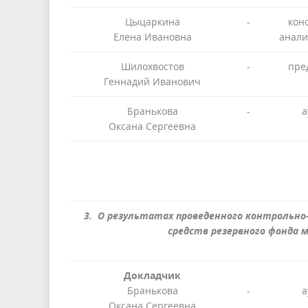
Цыцаркина
-
кон
Елена Ивановна
анали
Шилохвостов
-
пре
Геннадий Иванович
Бранькова
-
а
Оксана Сергеевна
3. О результатах проведенного контрольно-
средств резервного фонда мэ
Докладчик
Бранькова
-
а
Оксана Сергеевна