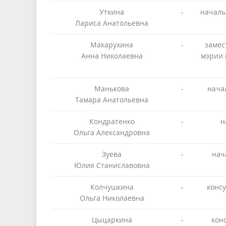
Уткина
-
началь
Лариса Анатольевна
Макарухина
-
замес
Анна Николаевна
мэрии 
Манькова
-
нача
Тамара Анатольевна
Кондратенко
-
н
Ольга Александровна
Зуева
-
нач
Юлия Станиславовна
Колчушкина
-
конс
Ольга Николаевна
Цыцаркина
-
кон