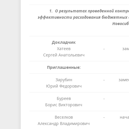
1. О результатах проведенной контр
эффективности расходования бюджетных с
Новосиб
Докладчик
Хатеев
-
зам
Сергей Анатольевич
Приглашенные:
Зарубин
-
заме
Юрий Федорович
Буреев
-
Борис Викторович
Веселков
-
нача
Александр Владимирович