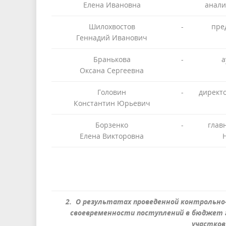
Елена Ивановна
анали
Шилохвостов
-
пре
Геннадий Иванович
Бранькова
-
а
Оксана Сергеевна
Головин
-
директ
Константин Юрьевич
Борзенко
-
глав
Елена Викторовна
2. О результатах проведенной контрольно
своевременности поступлений в бюджет г
участков 