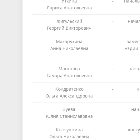
Уткина
-
началь
Лариса Анатольевна
Жигульский
-
нача
Георгий Викторович
Макарухина
-
замес
Анна Николаевна
мэрии 
Манькова
-
нача
Тамара Анатольевна
Кондратенко
-
н
Ольга Александровна
Зуева
-
нач
Юлия Станиславовна
Колчушкина
-
конс
Ольга Николаевна