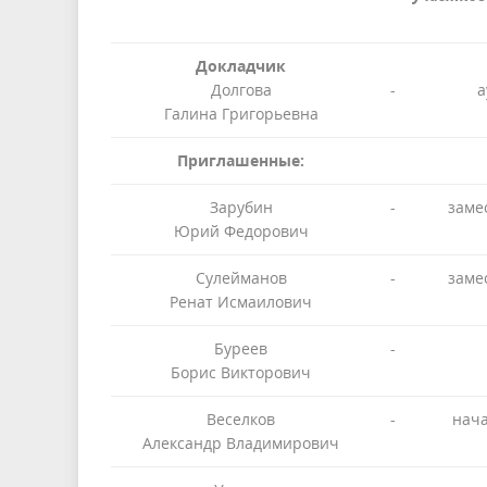
Докладчик
Долгова
-
а
Галина Григорьевна
Приглашенные:
Зарубин
-
заме
Юрий Федорович
Сулейманов
-
заме
Ренат Исмаилович
Буреев
-
Борис Викторович
Веселков
-
нача
Александр Владимирович